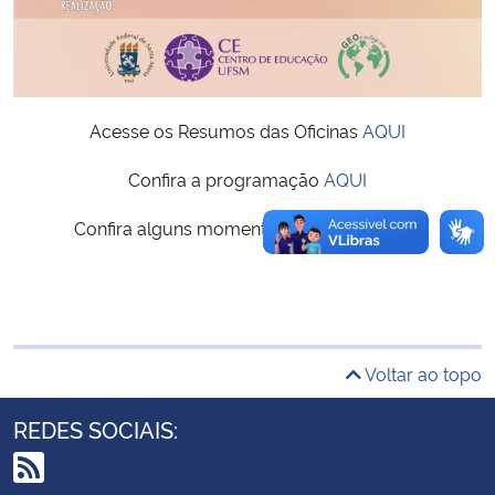
Secretaria-Geral
Secretaria de Governo
Acesse os Resumos das Oficinas
AQUI
Gabinete de Segurança Institucional
Confira a programação
AQUI
Confira alguns momentos do Evento
AQUI
Advocacia-Geral da União
Banco Central do Brasil
Planalto
Voltar ao topo
REDES SOCIAIS: