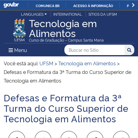
COMUNICA BR
ACESSO À INFORMAÇÃO
PARTI
Casa Civil
LANGUAGES
INTERNATIONAL
SÍTIOS DA UFSM
IR
Tecnologia em
PARA
Alimentos
Ministério da Justiça e Segurança Pública
O
Curso de Graduação – Campus Santa Maria
CONTEÚDO
Ministério da Defesa
Buscar no no Sítio
Busca
Busca:
Menu Principal do Sítio
Menu
Busc
Ministério das Relações Exteriores
Você está aqui:
UFSM
>
Tecnologia em Alimentos
>
Defesas e Formatura da 3ª Turma do Curso Superior de
Ministério da Economia
Tecnologia em Alimentos
Defesas e Formatura da 3ª
Ministério da Infraestrutura
Início do conteúdo
Turma do Curso Superior de
Ministério da Agricultura, Pecuária e Abastecimento
Tecnologia em Alimentos
Ministério da Educação