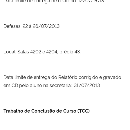
Data limite de entrega de relatório: 12/07/2013
Secretaria-Geral
Defesas: 22 à 26/07/2013
Secretaria de Governo
Gabinete de Segurança Institucional
Local: Salas 4202 e 4204, prédio 43.
Advocacia-Geral da União
Banco Central do Brasil
Data limite de entrega do Relatório corrigido e gravado
em CD pelo aluno na secretaria: 31/07/2013
Planalto
Trabalho de Conclusão de Curso (TCC)