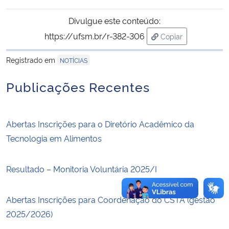
Divulgue este conteúdo:
Secretaria-Geral
https://ufsm.br/r-382-306
Copiar
para área de trans
Secretaria de Governo
Registrado em
NOTÍCIAS
Gabinete de Segurança Institucional
Publicações Recentes
Advocacia-Geral da União
Abertas Inscrições para o Diretório Acadêmico da
Banco Central do Brasil
Tecnologia em Alimentos
Planalto
Resultado – Monitoria Voluntária 2025/I
Abertas Inscrições para Coordenação do CSTA (gestão
2025/2026)