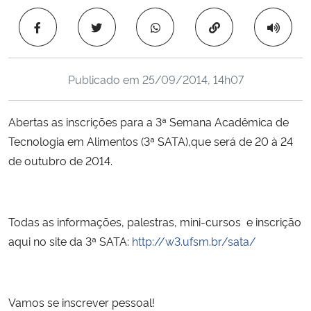
Ministério da Cidadania
Copiar para área 
Ministério da Saúde
Publicado em
25/09/2014, 14h07
Ministério de Minas e Energia
Abertas as inscrições para a 3ª Semana Acadêmica de
Ministério da Ciência, Tecnologia, Inovações e Comunicações
Tecnologia em Alimentos (3ª SATA),que será de 20 à 24
de outubro de 2014.
Ministério do Meio Ambiente
Ministério do Turismo
Todas as informações, palestras, mini-cursos e inscrição
Ministério do Desenvolvimento Regional
aqui no site da 3ª SATA:
http://w3.ufsm.br/sata/
Controladoria-Geral da União
Vamos se inscrever pessoal!
Ministério da Mulher, da Família e dos Direitos Humanos