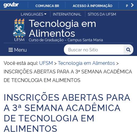
COMUNICA BR
ACESSO À INFORMAÇÃO
PARTI
Casa Civil
LANGUAGES
INTERNATIONAL
SÍTIOS DA UFSM
IR
Tecnologia em
PARA
Alimentos
Ministério da Justiça e Segurança Pública
O
Curso de Graduação – Campus Santa Maria
CONTEÚDO
Ministério da Defesa
Buscar no no Sítio
Busca
Busca:
Menu Principal do Sítio
Menu
Busc
Ministério das Relações Exteriores
Você está aqui:
UFSM
>
Tecnologia em Alimentos
>
INSCRIÇÕES ABERTAS PARA A 3ª SEMANA ACADÊMICA
Ministério da Economia
DE TECNOLOGIA EM ALIMENTOS
INSCRIÇÕES ABERTAS PARA
Ministério da Infraestrutura
Início do conteúdo
A 3ª SEMANA ACADÊMICA
Ministério da Agricultura, Pecuária e Abastecimento
DE TECNOLOGIA EM
ALIMENTOS
Ministério da Educação