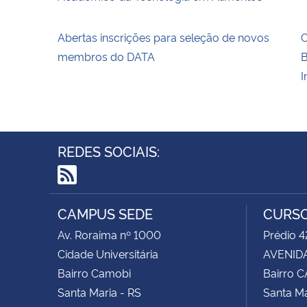
Abertas inscrições para seleção de novos
C
membros do DATA
B
I
REDES SOCIAIS:
RSS
CAMPUS SEDE
CURSO
Av. Roraima nº 1000
Prédio 4
Cidade Universitária
AVENIDA
Bairro Camobi
Bairro 
Santa Maria - RS
Santa Ma