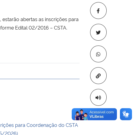
tarão abertas as inscrições para
nforme Edital 02/2016 – CSTA.
Copiar para áre
 transferência
crições para Coordenação do CSTA
25/2026)