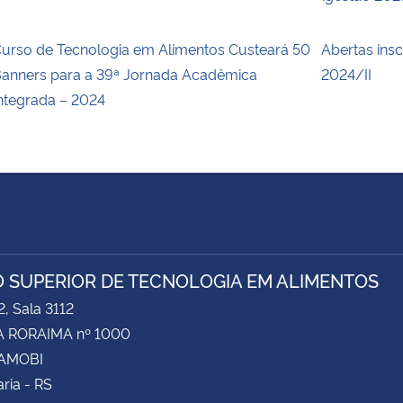
urso de Tecnologia em Alimentos Custeará 50
Abertas insc
anners para a 39ª Jornada Acadêmica
2024/II
ntegrada – 2024
 SUPERIOR DE TECNOLOGIA EM ALIMENTOS
2, Sala 3112
 RORAIMA nº 1000
CAMOBI
ria - RS