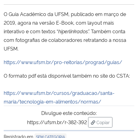
Ministério da Cidadania
O Guia Acadêmico da UFSM, publicado em março de
Ministério da Saúde
2019, agora na versão E-Book, com layout mais
interativo e com textos “
hiperlinkados”.
Também conta
Ministério de Minas e Energia
com fotografias de colaboradores retratando a nossa
UFSM.
Ministério da Ciência, Tecnologia, Inovações e Comunicações
https://www.ufsm.br/pro-reitorias/prograd/guias/
Ministério do Meio Ambiente
O formato pdf está disponível também no site do CSTA:
Ministério do Turismo
https://www.ufsm.br/cursos/graduacao/santa-
maria/tecnologia-em-alimentos/normas/
Ministério do Desenvolvimento Regional
Divulgue este conteúdo:
Controladoria-Geral da União
https://ufsm.br/r-382-392
Copiar
para área de trans
Ministério da Mulher, da Família e dos Direitos Humanos
Registrado em
SEM CATEGORIA