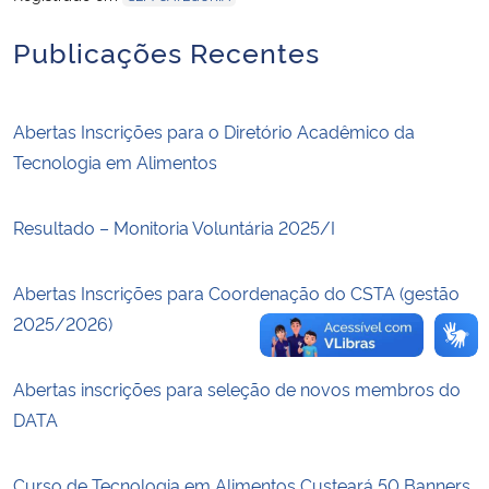
Publicações Recentes
Secretaria-Geral
Secretaria de Governo
Abertas Inscrições para o Diretório Acadêmico da
Tecnologia em Alimentos
Gabinete de Segurança Institucional
Advocacia-Geral da União
Resultado – Monitoria Voluntária 2025/I
Banco Central do Brasil
Abertas Inscrições para Coordenação do CSTA (gestão
2025/2026)
Planalto
Abertas inscrições para seleção de novos membros do
DATA
Curso de Tecnologia em Alimentos Custeará 50 Banners