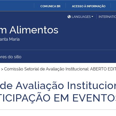
COMUNICA BR
ACESSO À INFORMAÇÃO
Ministério da Defesa
Ministério das Relações
Mini
IR
LANGUAGES
INTERNATI
Exteriores
PARA
m Alimentos
O
Ministério da Cidadania
Ministério da Saúde
Mini
CONTEÚDO
anta Maria
res do sítio
Ministério do
Controladoria-Geral da
Mini
Desenvolvimento Regional
União
Famí
>
Comissão Setorial de Avaliação Institucional: ABERTO
Hum
de Avaliação Instituci
Advocacia-Geral da União
Banco Central do Brasil
Plan
TICIPAÇÃO EM EVENTO