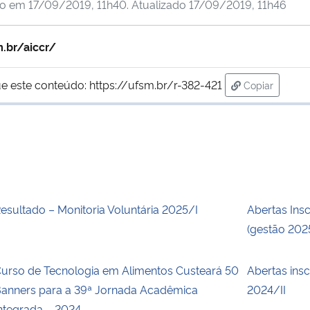
do em
17/09/2019, 11h40
. Atualizado
17/09/2019, 11h46
m.br/aiccr/
e este conteúdo:
https://ufsm.br/r-382-421
Copiar
para área de
esultado – Monitoria Voluntária 2025/I
Abertas Ins
(gestão 20
urso de Tecnologia em Alimentos Custeará 50
Abertas insc
anners para a 39ª Jornada Acadêmica
2024/II
ntegrada – 2024