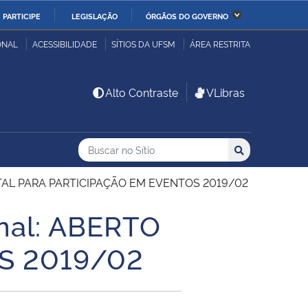
PARTICIPE
LEGISLAÇÃO
ÓRGÃOS DO GOVERNO
stério da Economia
Ministério da Infraestrutura
ONAL
ACESSIBILIDADE
SÍTIOS DA UFSM
ÁREA RESTRITA
stério de Minas e Energia
Ministério da Ciência,
Alto Contraste
VLibras
Tecnologia, Inovações e
Comunicações
Buscar no no Sítio
Busca
Busca:
Buscar
stério da Mulher, da
Secretaria-Geral
lia e dos Direitos
 EDITAL PARA PARTICIPAÇÃO EM EVENTOS 2019/02
anos
onal: ABERTO
alto
S 2019/02