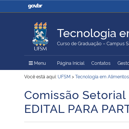
Casa Civil
Ministério da Justiça e
Segurança Pública
Tecnologia e
Ministério da Agricultura,
Ministério da Educação
Curso de Graduação – Campus S
Pecuária e Abastecimento
Menu Principal do Sítio
Menu
Página Inicial
Contatos
Gesto
Ministério do Meio Ambiente
Ministério do Turismo
Você está aqui:
UFSM
>
Tecnologia em Alimentos
Comissão Setorial 
Início do conteúdo
Secretaria de Governo
Gabinete de Segurança
EDITAL PARA PAR
Institucional