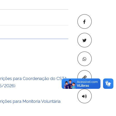
 transferência
Copiar para áre
crições para Coordenação do CSTA
25/2026)
rições para Monitoria Voluntária