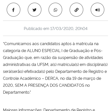
Ministério da Cidadania
Copiar para área 
Ministério da Saúde
Publicado em
17/03/2020, 20h04
Ministério de Minas e Energia
“Comunicamos aos candidatos aptos à matrícula na
Ministério da Ciência, Tecnologia, Inovações e Comunicações
categoria de ALUNO ESPECIAL I de Graduação e Pós-
Graduação que, em razão da suspensão de atividades
Ministério do Meio Ambiente
administrativas da UFSM, a(s) matrícula(s) em disciplina(s)
Ministério do Turismo
será(serão) efetivada(s) pelo Departamento de Registro e
Controle Acadêmico – DERCA, no dia 19 de março de
Ministério do Desenvolvimento Regional
2020, SEM A PRESENÇA DOS CANDIDATOS no
Departamento.”
Controladoria-Geral da União
Maiores informações: Departamento de Registro e
Ministério da Mulher, da Família e dos Direitos Humanos