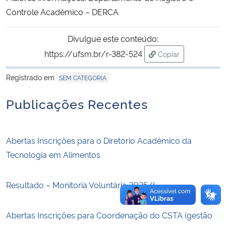
Controle Acadêmico – DERCA
Secretaria-Geral
Divulgue este conteúdo:
Secretaria de Governo
https://ufsm.br/r-382-524
Copiar
para área de trans
Registrado em
Gabinete de Segurança Institucional
SEM CATEGORIA
Publicações Recentes
Advocacia-Geral da União
Banco Central do Brasil
Abertas Inscrições para o Diretório Acadêmico da
Tecnologia em Alimentos
Planalto
Resultado – Monitoria Voluntária 2025/I
Abertas Inscrições para Coordenação do CSTA (gestão