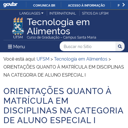
COMUNICA BR
ACESSO À INFORMAÇÃO
PARTI
Casa Civil
LANGUAGES
INTERNATIONAL
SÍTIOS DA UFSM
IR
Tecnologia em
PARA
Alimentos
Ministério da Justiça e Segurança Pública
O
Curso de Graduação – Campus Santa Maria
CONTEÚDO
Ministério da Defesa
Buscar no no Sítio
Busca
Busca:
Menu Principal do Sítio
Menu
Busc
Ministério das Relações Exteriores
Você está aqui:
UFSM
>
Tecnologia em Alimentos
>
ORIENTAÇÕES QUANTO À MATRÍCULA EM DISCIPLINAS
Ministério da Economia
NA CATEGORIA DE ALUNO ESPECIAL I
ORIENTAÇÕES QUANTO À
Ministério da Infraestrutura
Início do conteúdo
MATRÍCULA EM
Ministério da Agricultura, Pecuária e Abastecimento
DISCIPLINAS NA CATEGORIA
DE ALUNO ESPECIAL I
Ministério da Educação