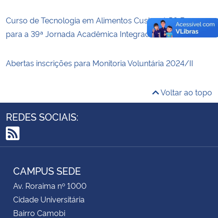
Curso de Tecnologia em Alimentos Custeará 50 Banners
para a 39ª Jornada Acadêmica Integrada – 2024
Abertas inscrições para Monitoria Voluntária 2024/II
Voltar ao topo
REDES SOCIAIS:
RSS
CAMPUS SEDE
Av. Roraima nº 1000
Cidade Universitária
Bairro Camobi