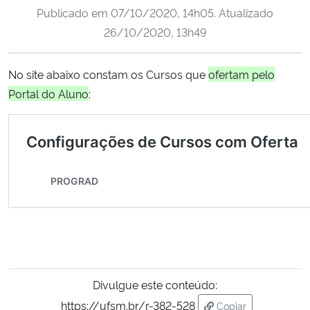
Publicado em
07/10/2020, 14h05
. Atualizado
Ministério da Cidadania
26/10/2020, 13h49
Ministério da Saúde
No site abaixo constam os Cursos que
ofertam pelo
Ministério de Minas e Energia
Portal do Aluno
:
Ministério da Ciência, Tecnologia, Inovações e Comunicações
Ministério do Meio Ambiente
Ministério do Turismo
Ministério do Desenvolvimento Regional
Controladoria-Geral da União
Divulgue este conteúdo:
https://ufsm.br/r-382-528
Copiar
Ministério da Mulher, da Família e dos Direitos Humanos