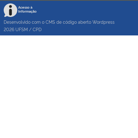
Acesso à
Informação
Desenvolvido com o CMS de código aberto
Wordpress
2026
UFSM
/
CPD