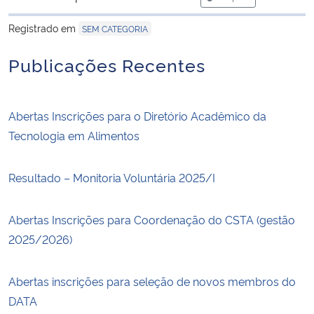
para área de trans
Registrado em
SEM CATEGORIA
Secretaria-Geral
Publicações Recentes
Secretaria de Governo
Gabinete de Segurança Institucional
Abertas Inscrições para o Diretório Acadêmico da
Tecnologia em Alimentos
Advocacia-Geral da União
Resultado – Monitoria Voluntária 2025/I
Banco Central do Brasil
Abertas Inscrições para Coordenação do CSTA (gestão
Planalto
2025/2026)
Abertas inscrições para seleção de novos membros do
DATA