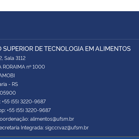
 SUPERIOR DE TECNOLOGIA EM ALIMENTOS
2, Sala 3112
 RORAIMA nº 1000
CAMOBI
ria - RS
105900
: +55 (55) 3220-9687
p: +55 (55) 3220-9687
Coordenação: alimentos@ufsm.br
ecretaria Integrada: sigccr.vaz@ufsm.br