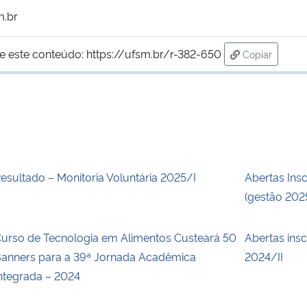
m.br
e este conteúdo:
https://ufsm.br/r-382-650
Copiar
para área de
esultado – Monitoria Voluntária 2025/I
Abertas Ins
(gestão 20
urso de Tecnologia em Alimentos Custeará 50
Abertas insc
anners para a 39ª Jornada Acadêmica
2024/II
ntegrada – 2024