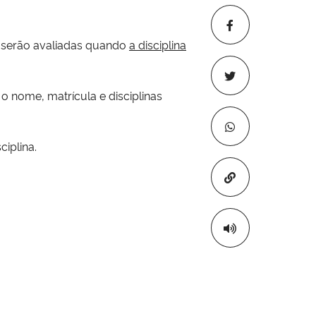
* serão avaliadas quando
a
disciplina
o nome, matrícula e disciplinas
iplina.
Copiar para áre