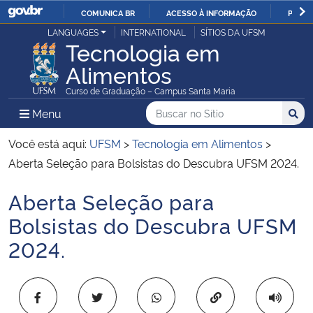
COMUNICA BR
ACESSO À INFORMAÇÃO
PARTI
Casa Civil
LANGUAGES
INTERNATIONAL
SÍTIOS DA UFSM
IR
Tecnologia em
PARA
Alimentos
Ministério da Justiça e Segurança Pública
O
Curso de Graduação – Campus Santa Maria
CONTEÚDO
Ministério da Defesa
Buscar no no Sítio
Busca
Busca:
Menu Principal do Sítio
Menu
Busc
Ministério das Relações Exteriores
Você está aqui:
UFSM
>
Tecnologia em Alimentos
>
Aberta Seleção para Bolsistas do Descubra UFSM 2024.
Ministério da Economia
Aberta Seleção para
Início do conteúdo
Ministério da Infraestrutura
Bolsistas do Descubra UFSM
2024.
Ministério da Agricultura, Pecuária e Abastecimento
Ministério da Educação
Copiar para área 