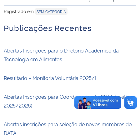
para área de trans
Registrado em
SEM CATEGORIA
Secretaria-Geral
Publicações Recentes
Secretaria de Governo
Gabinete de Segurança Institucional
Abertas Inscrições para o Diretório Acadêmico da
Tecnologia em Alimentos
Advocacia-Geral da União
Resultado – Monitoria Voluntária 2025/I
Banco Central do Brasil
Abertas Inscrições para Coordenação do CSTA (gestão
Planalto
2025/2026)
Abertas inscrições para seleção de novos membros do
DATA