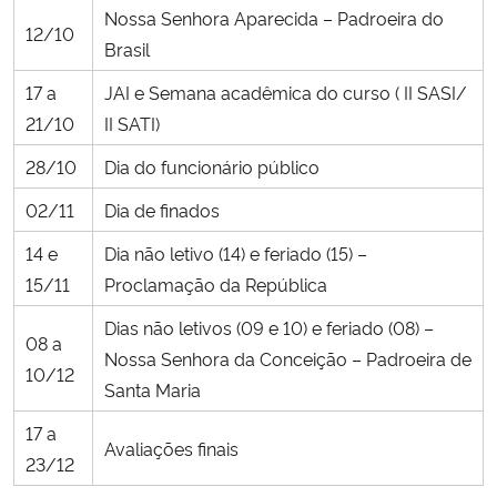
Nossa Senhora Aparecida – Padroeira do
12/10
Brasil
Secretaria-Geral
17 a
JAI e Semana acadêmica do curso ( II SASI/
Secretaria de Governo
21/10
II SATI)
28/10
Dia do funcionário público
Gabinete de Segurança Institucional
02/11
Dia de finados
Advocacia-Geral da União
14 e
Dia não letivo (14) e feriado (15) –
15/11
Proclamação da República
Banco Central do Brasil
Dias não letivos (09 e 10) e feriado (08) –
08 a
Planalto
Nossa Senhora da Conceição – Padroeira de
10/12
Santa Maria
17 a
Avaliações finais
23/12