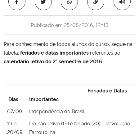
Copiar para área 
Ministério da Cidadania
Ministério da Saúde
Publicado em
25/08/2016, 12h13
Ministério de Minas e Energia
Para conhecimento de todos alunos do curso, segue na
tabela:
feriados e datas importantes
referentes ao
Ministério da Ciência, Tecnologia, Inovações e Comunicações
calendário letivo do 2° semestre de 2016
.
Ministério do Meio Ambiente
Ministério do Turismo
Feriados e Datas
Dias
Importantes
Ministério do Desenvolvimento Regional
07/09
Independência do Brasil
Controladoria-Geral da União
19 e
Dia não letivo (19) e feriado (20) – Revolução
20/09
Farroupilha
Ministério da Mulher, da Família e dos Direitos Humanos