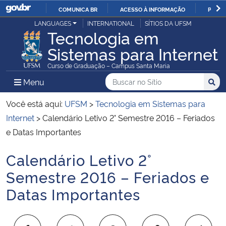
COMUNICA BR
ACESSO À INFORMAÇÃO
PARTI
Casa Civil
LANGUAGES
INTERNATIONAL
SÍTIOS DA UFSM
IR
Tecnologia em
PARA
Sistemas para Internet
Ministério da Justiça e Segurança Pública
O
Curso de Graduação – Campus Santa Maria
CONTEÚDO
Ministério da Defesa
Buscar no no Sítio
Busca
Busca:
Menu Principal do Sítio
Menu
Busc
Ministério das Relações Exteriores
Você está aqui:
UFSM
>
Tecnologia em Sistemas para
Internet
>
Calendário Letivo 2° Semestre 2016 – Feriados
Ministério da Economia
e Datas Importantes
Calendário Letivo 2°
Ministério da Infraestrutura
Início do conteúdo
Semestre 2016 – Feriados e
Ministério da Agricultura, Pecuária e Abastecimento
Datas Importantes
Ministério da Educação