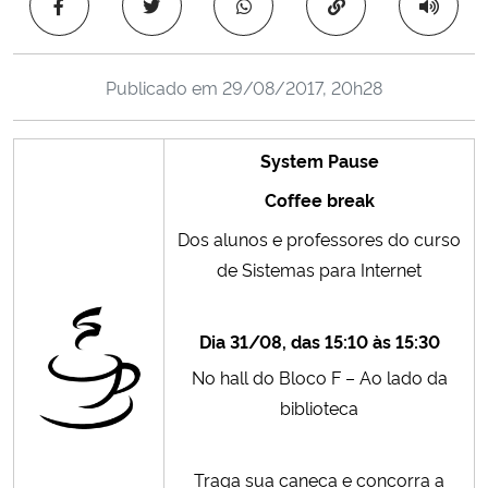
Copiar para área 
Ministério da Cidadania
Ministério da Saúde
Publicado em
29/08/2017, 20h28
Ministério de Minas e Energia
System Pause
Ministério da Ciência, Tecnologia, Inovações e Comunicações
Coffee break
Dos alunos e professores do curso
Ministério do Meio Ambiente
de Sistemas para Internet
Ministério do Turismo
Dia 31/08, das 15:10 às 15:30
Ministério do Desenvolvimento Regional
No hall do Bloco F – Ao lado da
biblioteca
Controladoria-Geral da União
Traga sua caneca e concorra a
Ministério da Mulher, da Família e dos Direitos Humanos