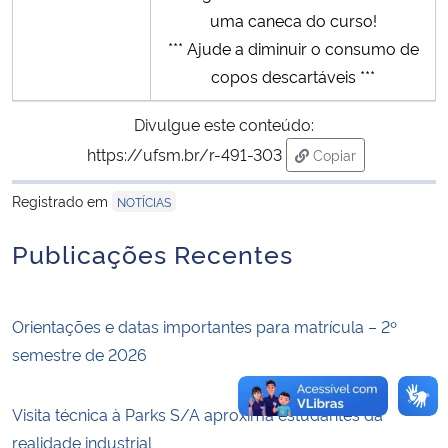
uma caneca do curso!
*** Ajude a diminuir o consumo de
Secretaria-Geral
copos descartáveis ***
Secretaria de Governo
Divulgue este conteúdo:
https://ufsm.br/r-491-303
Gabinete de Segurança Institucional
Copiar
para área de trans
Registrado em
NOTÍCIAS
Advocacia-Geral da União
Publicações Recentes
Banco Central do Brasil
Planalto
Orientações e datas importantes para matrícula – 2º
semestre de 2026
Visita técnica à Parks S/A aproxima estudantes da
realidade industrial