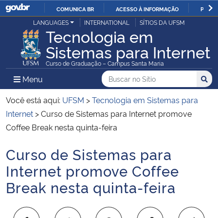
COMUNICA BR
ACESSO À INFORMAÇÃO
PARTI
Casa Civil
LANGUAGES
INTERNATIONAL
SÍTIOS DA UFSM
IR
Tecnologia em
PARA
Sistemas para Internet
Ministério da Justiça e Segurança Pública
O
Curso de Graduação – Campus Santa Maria
CONTEÚDO
Ministério da Defesa
Buscar no no Sítio
Busca
Busca:
Menu Principal do Sítio
Menu
Busc
Ministério das Relações Exteriores
Você está aqui:
UFSM
>
Tecnologia em Sistemas para
Internet
>
Curso de Sistemas para Internet promove
Ministério da Economia
Coffee Break nesta quinta-feira
Curso de Sistemas para
Ministério da Infraestrutura
Início do conteúdo
Internet promove Coffee
Ministério da Agricultura, Pecuária e Abastecimento
Break nesta quinta-feira
Ministério da Educação