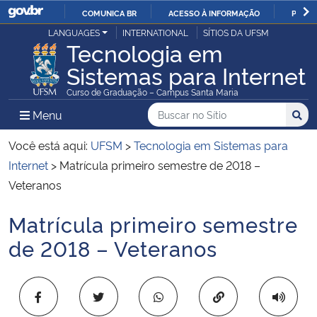
COMUNICA BR
ACESSO À INFORMAÇÃO
PARTI
Casa Civil
LANGUAGES
INTERNATIONAL
SÍTIOS DA UFSM
IR
Tecnologia em
PARA
Sistemas para Internet
Ministério da Justiça e Segurança Pública
O
Curso de Graduação – Campus Santa Maria
CONTEÚDO
Ministério da Defesa
Buscar no no Sítio
Busca
Busca:
Menu Principal do Sítio
Menu
Busc
Ministério das Relações Exteriores
Você está aqui:
UFSM
>
Tecnologia em Sistemas para
Internet
>
Matrícula primeiro semestre de 2018 –
Ministério da Economia
Veteranos
Matrícula primeiro semestre
Ministério da Infraestrutura
Início do conteúdo
de 2018 – Veteranos
Ministério da Agricultura, Pecuária e Abastecimento
Ministério da Educação
Copiar para área 