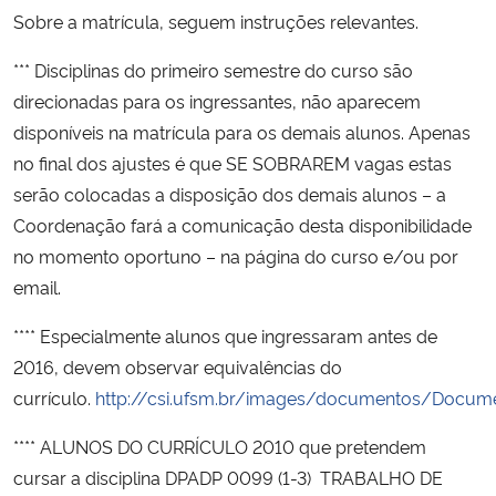
Sobre a matrícula, seguem instruções relevantes.
Secretaria-Geral
*** Disciplinas do primeiro semestre do curso são
direcionadas para os ingressantes, não aparecem
Secretaria de Governo
disponíveis na matrícula para os demais alunos. Apenas
no final dos ajustes é que SE SOBRAREM vagas estas
Gabinete de Segurança Institucional
serão colocadas a disposição dos demais alunos – a
Coordenação fará a comunicação desta disponibilidade
Advocacia-Geral da União
no momento oportuno – na página do curso e/ou por
email.
Banco Central do Brasil
**** Especialmente alunos que ingressaram antes de
Planalto
2016, devem observar equivalências do
currículo.
http://csi.ufsm.br/images/documentos/Docume
**** ALUNOS DO CURRÍCULO 2010 que pretendem
cursar a disciplina DPADP 0099 (1-3) TRABALHO DE