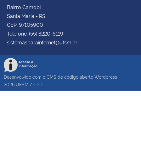
Bairro Camobi
Santa Maria - RS
CEP: 97105900
Telefone: (55) 3220-6119
sistemasparainternet@ufsm.br
Acesso à
Informação
Desenvolvido com o CMS de código aberto
Wordpress
2026
UFSM
/
CPD