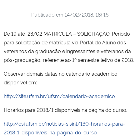
Ministério da Cidadania
Publicado em
14/02/2018, 18h16
Ministério da Saúde
De 19 até 23/02 MATRÍCULA – SOLICITAÇÃO: Período
Ministério de Minas e Energia
para solicitação de matrícula via Portal do Aluno dos
veteranos da graduação e ingressantes e veteranos da
Ministério da Ciência, Tecnologia, Inovações e Comunicações
pós-graduação, referente ao 1º semestre letivo de 2018.
Ministério do Meio Ambiente
Observar demais datas no calendário acadêmico
disponível em:
Ministério do Turismo
http://site.ufsm.br/ufsm/calendario-academico
Ministério do Desenvolvimento Regional
Horários para 2018/1 disponíveis na página do curso.
Controladoria-Geral da União
http://csi.ufsm.br/noticias-sisint/130-horarios-para-
2018-1-disponiveis-na-pagina-do-curso
Ministério da Mulher, da Família e dos Direitos Humanos