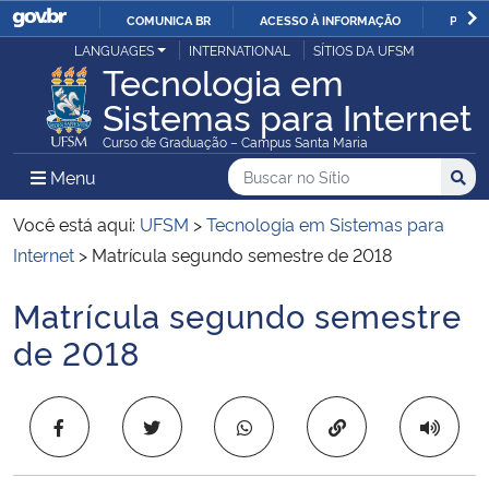
COMUNICA BR
ACESSO À INFORMAÇÃO
PARTI
Casa Civil
LANGUAGES
INTERNATIONAL
SÍTIOS DA UFSM
IR
Tecnologia em
PARA
Sistemas para Internet
Ministério da Justiça e Segurança Pública
O
Curso de Graduação – Campus Santa Maria
CONTEÚDO
Ministério da Defesa
Buscar no no Sítio
Busca
Busca:
Menu Principal do Sítio
Menu
Busc
Ministério das Relações Exteriores
Você está aqui:
UFSM
>
Tecnologia em Sistemas para
Internet
>
Matrícula segundo semestre de 2018
Ministério da Economia
Matrícula segundo semestre
Início do conteúdo
Ministério da Infraestrutura
de 2018
Ministério da Agricultura, Pecuária e Abastecimento
Copiar para área 
Ministério da Educação