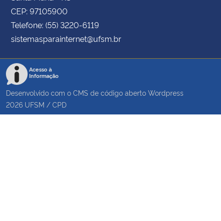
CEP: 97105900
Telefone: (55) 3220-6119
sistemasparainternet@ufsm.br
Acesso à
Informação
Desenvolvido com o CMS de código aberto
Wordpress
2026
UFSM
/
CPD