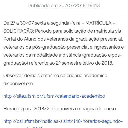
Publicado em
20/07/2018, 19h13
Ministério da Cidadania
Ministério da Saúde
De 27 a 30/07 sexta a segunda-feira – MATRÍCULA –
SOLICITAÇÃO: Período para solicitação de matrícula via
Ministério de Minas e Energia
Portal do Aluno dos veteranos da graduação presencial,
veteranos da pós-graduação presencial e ingressantes e
Ministério da Ciência, Tecnologia, Inovações e Comunicações
veteranos da modalidade a distância (graduação e pós-
graduação) referente ao 2º semestre letivo de 2018.
Ministério do Meio Ambiente
Observar demais datas no calendário acadêmico
Ministério do Turismo
disponível em:
http://site.ufsm.br/ufsm/calendario-academico
Ministério do Desenvolvimento Regional
Horários para 2018/2 disponíveis na página do curso.
Controladoria-Geral da União
http://csi.ufsm.br/noticias-sisint/148-horarios-segundo-
Ministério da Mulher, da Família e dos Direitos Humanos