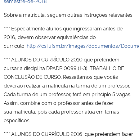
semestre-de-2018
Sobre a matrícula, seguem outras instruções relevantes.
Secretaria-Geral
**** Especialmente alunos que ingressaram antes de
Secretaria de Governo
2016, devem observar equivalências do
currículo.
http://csi.ufsm.br/images/documentos/Docume
Gabinete de Segurança Institucional
**** ALUNOS DO CURRÍCULO 2010 que pretendem
Advocacia-Geral da União
cursar a disciplina DPADP 0099 (1-3) TRABALHO DE
CONCLUSÃO DE CURSO. Ressaltamos que vocês
Banco Central do Brasil
deverão realizar a matrícula na turma de um professor.
Cada turma de um professor, terá em princípio 5 vagas.
Planalto
Assim, combine com o professor antes de fazer
sua matrícula, pois cada professor atua em temas
específicos.
**** ALUNOS DO CURRÍCULO 2016 que pretendem fazer