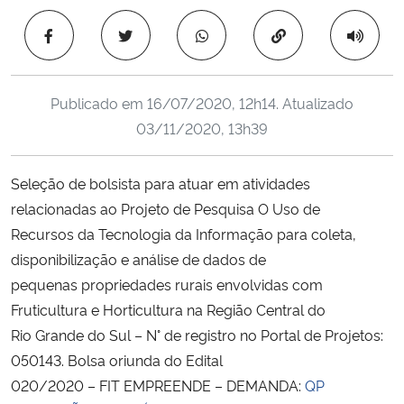
Ministério da Cidadania
Copiar para área 
Ministério da Saúde
Publicado em
16/07/2020, 12h14
. Atualizado
Ministério de Minas e Energia
03/11/2020, 13h39
Ministério da Ciência, Tecnologia, Inovações e Comunicações
Seleção de bolsista para atuar em atividades
relacionadas ao Projeto de Pesquisa O Uso de
Ministério do Meio Ambiente
Recursos da Tecnologia da Informação para coleta,
Ministério do Turismo
disponibilização e análise de dados de
pequenas propriedades rurais envolvidas com
Ministério do Desenvolvimento Regional
Fruticultura e Horticultura na Região Central do
Rio Grande do Sul – N° de registro no Portal de Projetos:
Controladoria-Geral da União
050143. Bolsa oriunda do Edital
020/2020 – FIT EMPREENDE – DEMANDA:
QP
Ministério da Mulher, da Família e dos Direitos Humanos