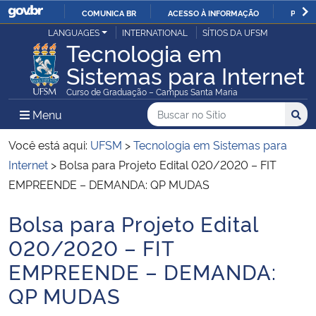
COMUNICA BR
ACESSO À INFORMAÇÃO
PARTI
Casa Civil
LANGUAGES
INTERNATIONAL
SÍTIOS DA UFSM
IR
Tecnologia em
PARA
Sistemas para Internet
Ministério da Justiça e Segurança Pública
O
Curso de Graduação – Campus Santa Maria
CONTEÚDO
Ministério da Defesa
Buscar no no Sítio
Busca
Busca:
Menu Principal do Sítio
Menu
Busc
Ministério das Relações Exteriores
Você está aqui:
UFSM
>
Tecnologia em Sistemas para
Internet
>
Bolsa para Projeto Edital 020/2020 – FIT
Ministério da Economia
EMPREENDE – DEMANDA: QP MUDAS
Bolsa para Projeto Edital
Ministério da Infraestrutura
Início do conteúdo
020/2020 – FIT
Ministério da Agricultura, Pecuária e Abastecimento
EMPREENDE – DEMANDA:
QP MUDAS
Ministério da Educação