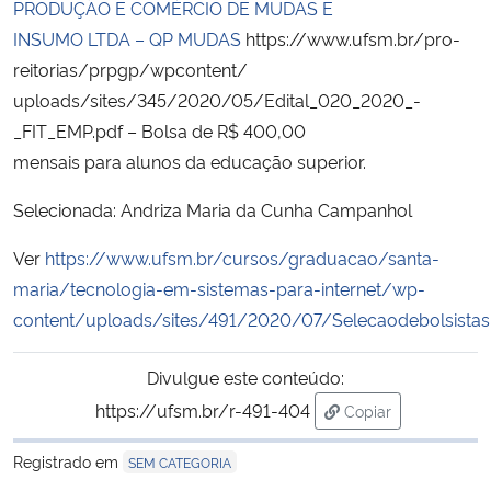
PRODUÇÃO E COMÉRCIO DE MUDAS E
INSUMO LTDA – QP MUDAS
https://www.ufsm.br/pro-
Secretaria-Geral
reitorias/prpgp/wpcontent/
uploads/sites/345/2020/05/Edital_020_2020_-
Secretaria de Governo
_FIT_EMP.pdf – Bolsa de R$ 400,00
mensais para alunos da educação superior.
Gabinete de Segurança Institucional
Selecionada: Andriza Maria da Cunha Campanhol
Advocacia-Geral da União
Ver
https://www.ufsm.br/cursos/graduacao/santa-
Banco Central do Brasil
maria/tecnologia-em-sistemas-para-internet/wp-
content/uploads/sites/491/2020/07/Selecaodebolsistasp
Planalto
Divulgue este conteúdo:
https://ufsm.br/r-491-404
Copiar
para área de trans
Registrado em
SEM CATEGORIA