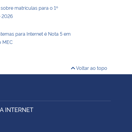
 sobre matrículas para o 1º
e 2026
stemas para Internet é Nota 5 em
do MEC
Voltar ao topo
A INTERNET