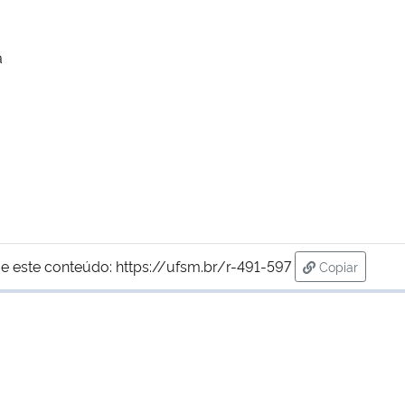
a
e este conteúdo:
https://ufsm.br/r-491-597
Copiar
para área de