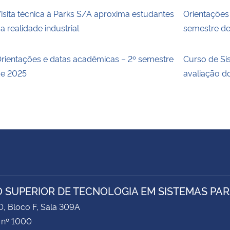
isita técnica à Parks S/A aproxima estudantes
Orientações
a realidade industrial
semestre d
rientações e datas acadêmicas – 2º semestre
Curso de Si
e 2025
avaliação 
 SUPERIOR DE TECNOLOGIA EM SISTEMAS PAR
0, Bloco F, Sala 309A
 nº 1000