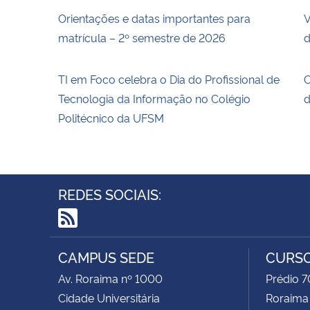
Orientações e datas importantes para
V
matrícula – 2º semestre de 2026
d
TI em Foco celebra o Dia do Profissional de
O
Tecnologia da Informação no Colégio
d
Politécnico da UFSM
REDES SOCIAIS:
RSS
CAMPUS SEDE
CURSO
Av. Roraima nº 1000
Prédio 7
Cidade Universitária
Roraima