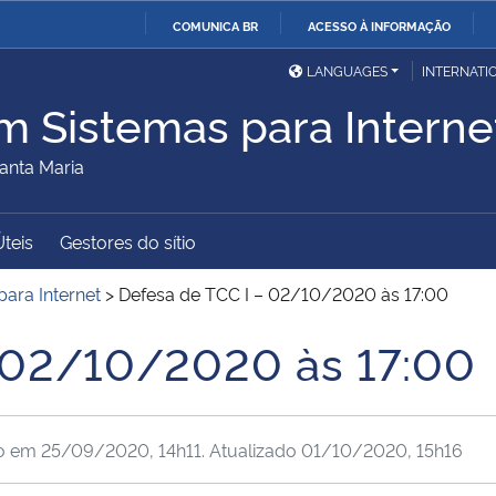
COMUNICA BR
ACESSO À INFORMAÇÃO
Ministério da Defesa
Ministério das Relações
Mini
IR
LANGUAGES
INTERNATI
Exteriores
PARA
m Sistemas para Interne
O
Ministério da Cidadania
Ministério da Saúde
Mini
CONTEÚDO
anta Maria
Úteis
Gestores do sítio
Ministério do
Controladoria-Geral da
Mini
Desenvolvimento Regional
União
Famí
ara Internet
>
Defesa de TCC I – 02/10/2020 às 17:00
Hum
– 02/10/2020 às 17:00
Advocacia-Geral da União
Banco Central do Brasil
Plan
do em
25/09/2020, 14h11
. Atualizado
01/10/2020, 15h16