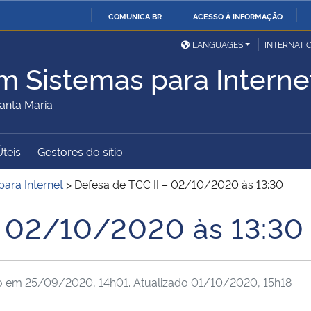
COMUNICA BR
ACESSO À INFORMAÇÃO
Ministério da Defesa
Ministério das Relações
Mini
IR
LANGUAGES
INTERNATI
Exteriores
PARA
m Sistemas para Interne
O
Ministério da Cidadania
Ministério da Saúde
Mini
CONTEÚDO
anta Maria
Úteis
Gestores do sítio
Ministério do
Controladoria-Geral da
Mini
Desenvolvimento Regional
União
Famí
ara Internet
>
Defesa de TCC II – 02/10/2020 às 13:30
Hum
– 02/10/2020 às 13:30
Advocacia-Geral da União
Banco Central do Brasil
Plan
o em
25/09/2020, 14h01
. Atualizado
01/10/2020, 15h18