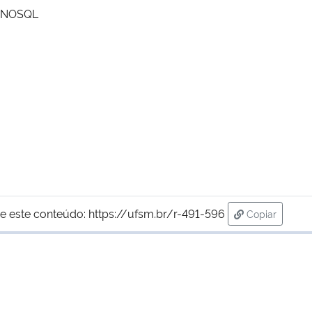
S NOSQL
e este conteúdo:
https://ufsm.br/r-491-596
Copiar
para área de