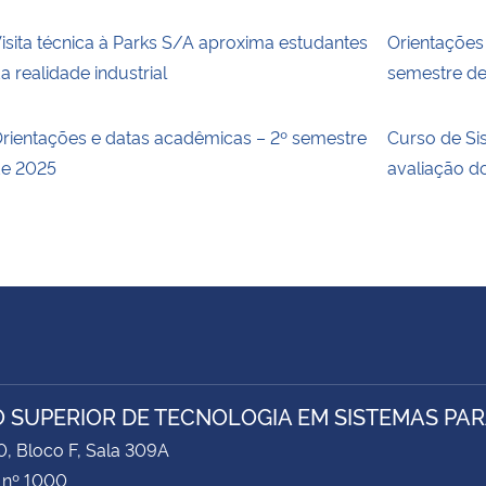
isita técnica à Parks S/A aproxima estudantes
Orientações
a realidade industrial
semestre d
rientações e datas acadêmicas – 2º semestre
Curso de Si
e 2025
avaliação 
 SUPERIOR DE TECNOLOGIA EM SISTEMAS PAR
0, Bloco F, Sala 309A
 nº 1000