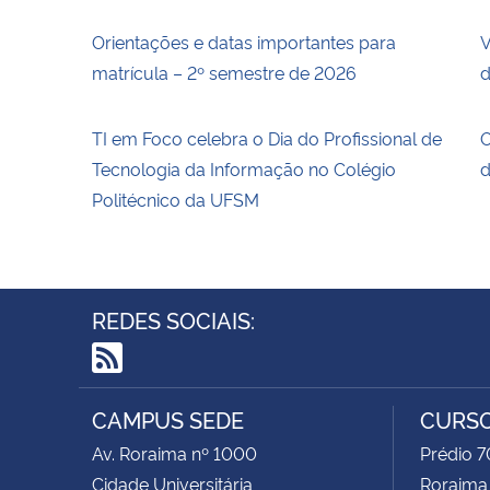
Orientações e datas importantes para
V
matrícula – 2º semestre de 2026
d
TI em Foco celebra o Dia do Profissional de
O
Tecnologia da Informação no Colégio
d
Politécnico da UFSM
REDES SOCIAIS:
RSS
CAMPUS SEDE
CURSO
Av. Roraima nº 1000
Prédio 7
Cidade Universitária
Roraima