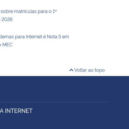
 sobre matrículas para o 1º
e 2026
stemas para Internet é Nota 5 em
do MEC
Voltar ao topo
A INTERNET