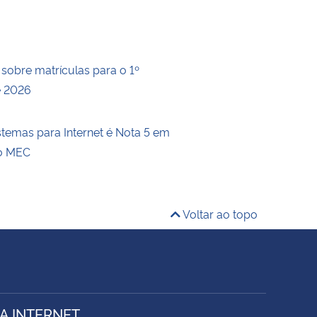
 sobre matrículas para o 1º
e 2026
stemas para Internet é Nota 5 em
do MEC
Voltar ao topo
A INTERNET