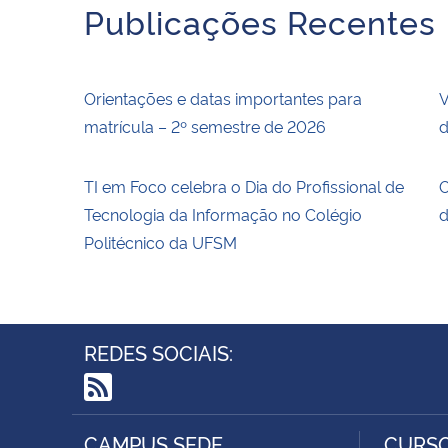
Publicações Recentes
Orientações e datas importantes para
V
matrícula – 2º semestre de 2026
d
TI em Foco celebra o Dia do Profissional de
O
Tecnologia da Informação no Colégio
d
Politécnico da UFSM
REDES SOCIAIS:
RSS
CAMPUS SEDE
CURSO