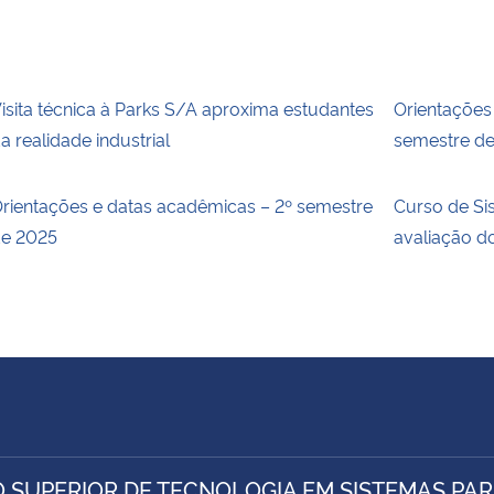
isita técnica à Parks S/A aproxima estudantes
Orientações
a realidade industrial
semestre d
rientações e datas acadêmicas – 2º semestre
Curso de Si
e 2025
avaliação 
 SUPERIOR DE TECNOLOGIA EM SISTEMAS PAR