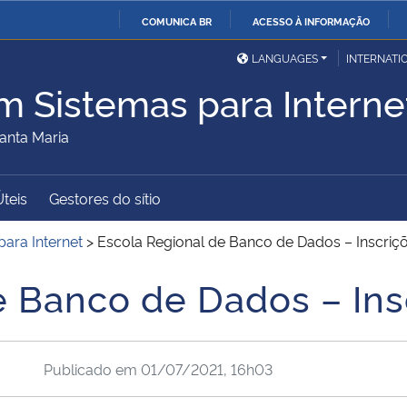
COMUNICA BR
ACESSO À INFORMAÇÃO
Ministério da Defesa
Ministério das Relações
Mini
IR
LANGUAGES
INTERNATI
Exteriores
PARA
m Sistemas para Interne
O
Ministério da Cidadania
Ministério da Saúde
Mini
CONTEÚDO
anta Maria
Úteis
Gestores do sítio
Ministério do
Controladoria-Geral da
Mini
Desenvolvimento Regional
União
Famí
ara Internet
>
Escola Regional de Banco de Dados – Inscriç
Hum
e Banco de Dados – Ins
Advocacia-Geral da União
Banco Central do Brasil
Plan
Publicado em
01/07/2021, 16h03