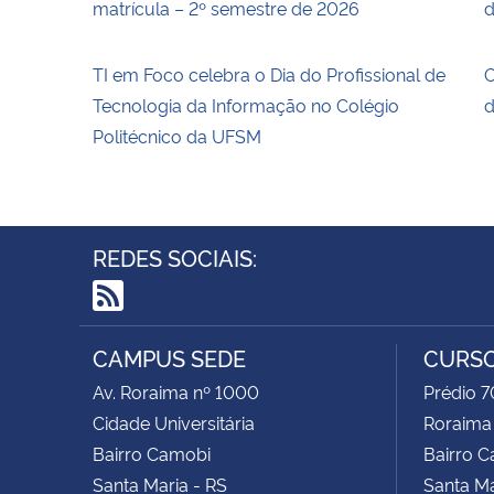
matrícula – 2º semestre de 2026
d
TI em Foco celebra o Dia do Profissional de
O
Tecnologia da Informação no Colégio
d
Politécnico da UFSM
REDES SOCIAIS:
RSS
CAMPUS SEDE
CURSO
Av. Roraima nº 1000
Prédio 7
Cidade Universitária
Roraima
Bairro Camobi
Bairro 
Santa Maria - RS
Santa Ma