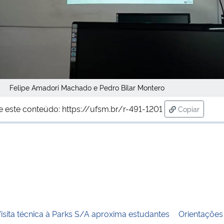
Felipe Amadori Machado e Pedro Bilar Montero
e este conteúdo:
https://ufsm.br/r-491-1201
Copiar
para área de
isita técnica à Parks S/A aproxima estudantes
Orientações