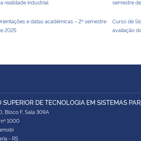
a realidade industrial
semestre d
rientações e datas acadêmicas – 2º semestre
Curso de Si
e 2025
avaliação 
 SUPERIOR DE TECNOLOGIA EM SISTEMAS PAR
0, Bloco F, Sala 309A
 nº 1000
Camobi
ria - RS