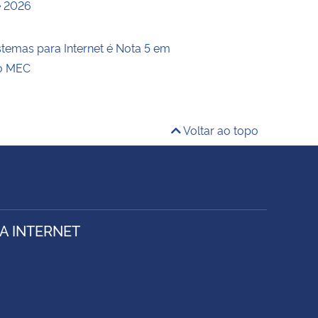
e 2026
stemas para Internet é Nota 5 em
do MEC
Voltar ao topo
A INTERNET