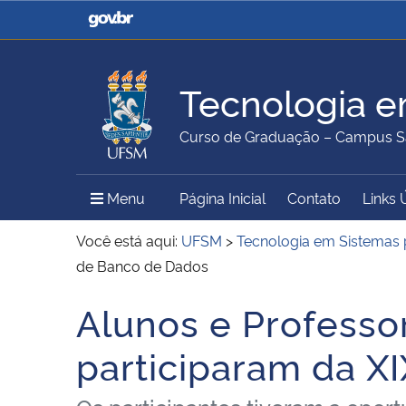
Casa Civil
Ministério da Justiça e
Segurança Pública
Tecnologia e
Ministério da Agricultura,
Ministério da Educação
Curso de Graduação – Campus S
Pecuária e Abastecimento
Menu Principal do Sítio
Menu
Página Inicial
Contato
Links 
Ministério do Meio Ambiente
Ministério do Turismo
Você está aqui:
UFSM
>
Tecnologia em Sistemas p
de Banco de Dados
Alunos e Professo
Secretaria de Governo
Gabinete de Segurança
Início do conteúdo
Institucional
participaram da X