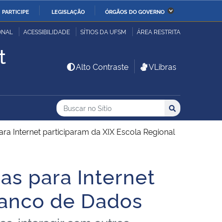
PARTICIPE
LEGISLAÇÃO
ÓRGÃOS DO GOVERNO
stério da Economia
Ministério da Infraestrutura
ONAL
ACESSIBILIDADE
SÍTIOS DA UFSM
ÁREA RESTRITA
t
stério de Minas e Energia
Ministério da Ciência,
Alto Contraste
VLibras
Tecnologia, Inovações e
Comunicações
Buscar no no Sítio
Busca
Busca:
Buscar
stério da Mulher, da
Secretaria-Geral
lia e dos Direitos
ra Internet participaram da XIX Escola Regional
anos
as para Internet
alto
Banco de Dados