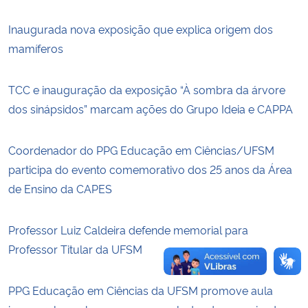
Inaugurada nova exposição que explica origem dos
Secretaria-Geral
mamíferos
Secretaria de Governo
TCC e inauguração da exposição “À sombra da árvore
Gabinete de Segurança Institucional
dos sinápsidos” marcam ações do Grupo Ideia e CAPPA
Advocacia-Geral da União
Coordenador do PPG Educação em Ciências/UFSM
participa do evento comemorativo dos 25 anos da Área
Banco Central do Brasil
de Ensino da CAPES
Planalto
Professor Luiz Caldeira defende memorial para
Professor Titular da UFSM
PPG Educação em Ciências da UFSM promove aula