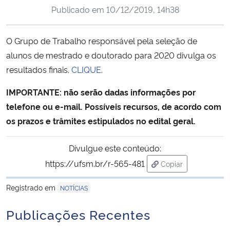
Publicado em
10/12/2019, 14h38
Ministério da Cidadania
Ministério da Saúde
O Grupo de Trabalho responsável pela seleção de
alunos de mestrado e doutorado para 2020 divulga os
Ministério de Minas e Energia
resultados finais.
CLIQUE
.
Ministério da Ciência, Tecnologia, Inovações e Comunicações
IMPORTANTE: não serão dadas informações por
telefone ou e-mail. Possíveis recursos, de acordo com
Ministério do Meio Ambiente
os prazos e trâmites estipulados no edital geral.
Ministério do Turismo
Divulgue este conteúdo:
https://ufsm.br/r-565-481
Copiar
Ministério do Desenvolvimento Regional
para área de trans
Registrado em
NOTÍCIAS
Controladoria-Geral da União
Publicações Recentes
Ministério da Mulher, da Família e dos Direitos Humanos