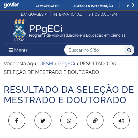
COMUNICA BR
ACESSO À INFORMAÇÃO
PARTI
Casa Civil
LANGUAGES
INTERNATIONAL
SÍTIOS DA UFSM
IR
PARA
PPgECi
Ministério da Justiça e Segurança Pública
O
Programa de Pós-Graduação em Educação em Ciências
CONTEÚDO
Ministério da Defesa
Buscar no no Sítio
Busca
Busca:
Menu Principal do Sítio
Menu
Busc
Ministério das Relações Exteriores
Você está aqui:
UFSM
>
PPgECi
>
RESULTADO DA
SELEÇÃO DE MESTRADO E DOUTORADO
Ministério da Economia
RESULTADO DA SELEÇÃO DE
Início do conteúdo
Ministério da Infraestrutura
MESTRADO E DOUTORADO
Ministério da Agricultura, Pecuária e Abastecimento
Copiar para área 
Ministério da Educação