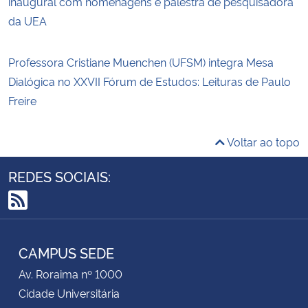
inaugural com homenagens e palestra de pesquisadora
da UEA
Professora Cristiane Muenchen (UFSM) integra Mesa
Dialógica no XXVII Fórum de Estudos: Leituras de Paulo
Freire
Voltar ao topo
REDES SOCIAIS:
RSS
CAMPUS SEDE
Av. Roraima nº 1000
Cidade Universitária