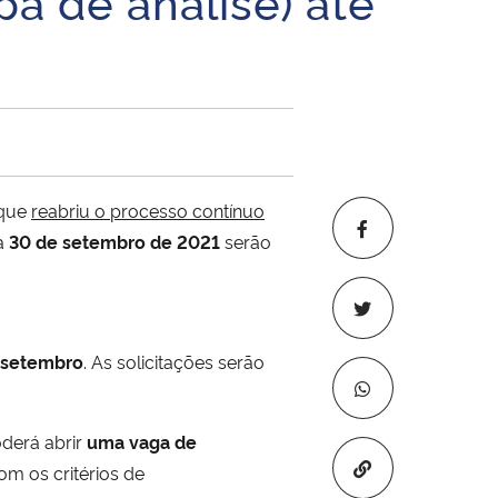
a de análise) até
 que
reabriu o processo contínuo
ia
30 de setembro de 2021
serão
setembro
. As solicitações serão
derá abrir
uma vaga de
Copiar para áre
m os critérios de