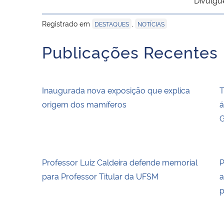
Registrado em
,
DESTAQUES
NOTÍCIAS
Publicações Recentes
Inaugurada nova exposição que explica
T
origem dos mamíferos
á
G
Professor Luiz Caldeira defende memorial
P
para Professor Titular da UFSM
a
p