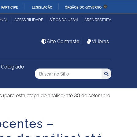
PARTICIPE
LEGISLAÇÃO
ÓRGÃOS DO GOVERNO
stério da Economia
Ministério da Infraestrutura
ONAL
ACESSIBILIDADE
SÍTIOS DA UFSM
ÁREA RESTRITA
stério de Minas e Energia
Ministério da Ciência,
Alto Contraste
VLibras
Tecnologia, Inovações e
Comunicações
Colegiado
Buscar no no Sítio
stério da Mulher, da
Secretaria-Geral
Busca
Busca:
Buscar
lia e dos Direitos
anos
(para esta etapa de análise) até 30 de setembro
alto
ocentes –