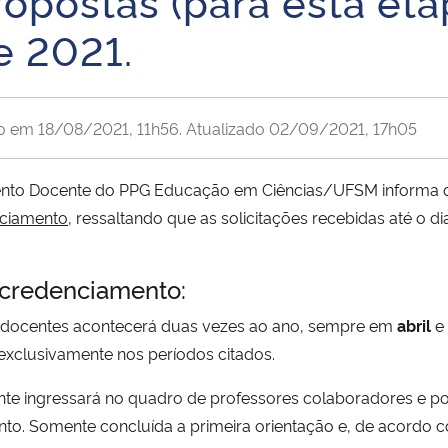
postas (para esta etap
e 2021.
do em
18/08/2021, 11h56
. Atualizado
02/09/2021, 17h05
nto Docente do PPG Educação em Ciências/UFSM informa
nciamento
, ressaltando que as solicitações recebidas até o d
 credenciamento:
s docentes acontecerá duas vezes ao ano, sempre em
abril
e
xclusivamente nos períodos citados.
nte ingressará no quadro de professores colaboradores e po
o. Somente concluída a primeira orientação e, de acordo co