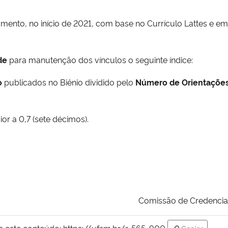
mento, no início de 2021, com base no Currículo Lattes e e
de
para manutenção dos vínculos o seguinte índice:
o
publicados no Biênio dividido pelo
Número de Orientações
or a 0,7 (sete décimos).
Comissão de Credenci
e este conteúdo:
https://ufsm.br/r-565-900