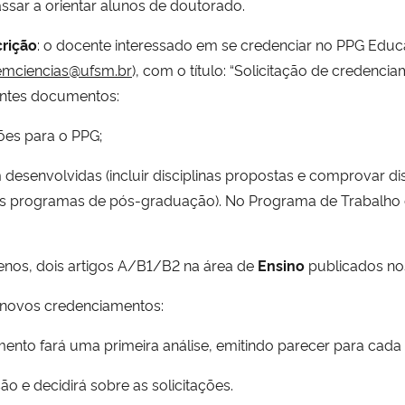
sar a orientar alunos de doutorado.
crição
: o docente interessado em se credenciar no PPG Ed
mciencias@ufsm.br
), com o título: “Solicitação de credenc
intes documentos:
ções para o PPG;
esenvolvidas (incluir disciplinas propostas e comprovar dis
os programas de pós-graduação). No Programa de Trabalho
menos, dois artigos A/B1/B2 na área de
Ensino
publicados nos
e novos credenciamentos:
to fará uma primeira análise, emitindo parecer para cada 
o e decidirá sobre as solicitações.