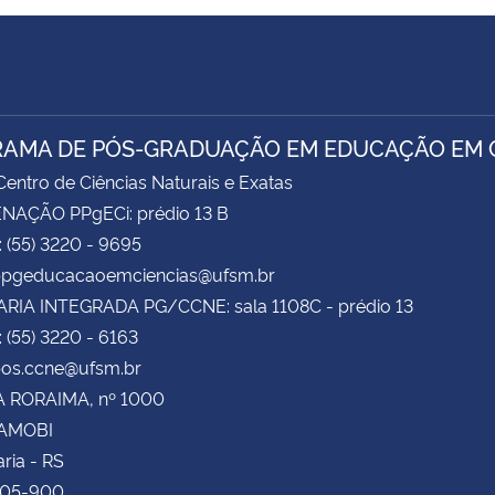
AMA DE PÓS-GRADUAÇÃO EM EDUCAÇÃO EM C
entro de Ciências Naturais e Exatas
AÇÃO PPgECi: prédio 13 B
: (55) 3220 - 9695
 ppgeducacaoemciencias@ufsm.br
RIA INTEGRADA PG/CCNE: sala 1108C - prédio 13
: (55) 3220 - 6163
pos.ccne@ufsm.br
 RORAIMA, nº 1000
CAMOBI
ria - RS
105-900