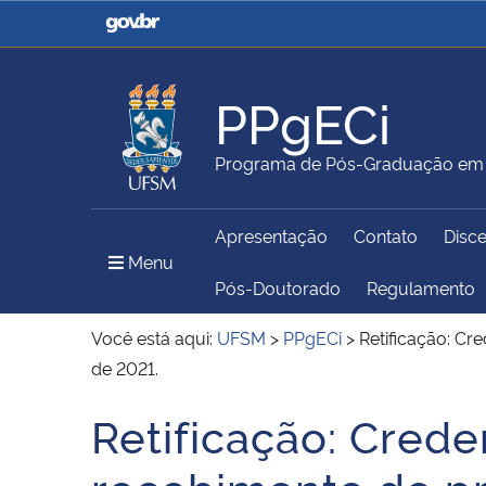
Casa Civil
Ministério da Justiça e
Segurança Pública
PPgECi
Ministério da Agricultura,
Ministério da Educação
Programa de Pós-Graduação em 
Pecuária e Abastecimento
Apresentação
Contato
Disc
Ministério do Meio Ambiente
Ministério do Turismo
Menu Principal do Sítio
Menu
Pós-Doutorado
Regulamento
Você está aqui:
UFSM
>
PPgECi
>
Retificação: Cr
de 2021.
Secretaria de Governo
Gabinete de Segurança
Institucional
Retificação: Cred
Início do conteúdo