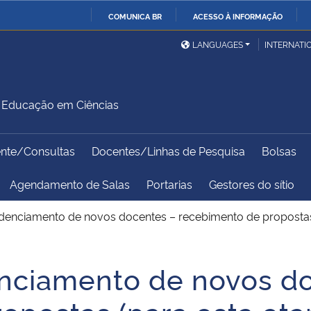
COMUNICA BR
ACESSO À INFORMAÇÃO
Ministério da Defesa
Ministério das Relações
Mini
IR
LANGUAGES
INTERNATI
Exteriores
PARA
O
Ministério da Cidadania
Ministério da Saúde
Mini
CONTEÚDO
Educação em Ciências
ente/Consultas
Docentes/Linhas de Pesquisa
Bolsas
Ministério do
Controladoria-Geral da
Mini
Desenvolvimento Regional
União
Famí
Agendamento de Salas
Portarias
Gestores do sítio
Hum
edenciamento de novos docentes – recebimento de propostas 
Advocacia-Geral da União
Banco Central do Brasil
Plan
enciamento de novos d