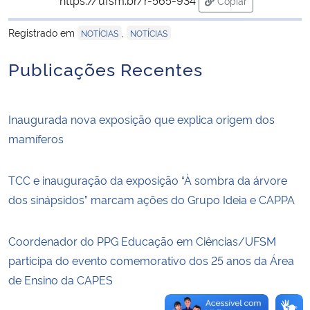
Copiar
para área de trans
Registrado em
,
Secretaria-Geral
NOTÍCIAS
NOTÍCIAS
Publicações Recentes
Secretaria de Governo
Gabinete de Segurança Institucional
Inaugurada nova exposição que explica origem dos
mamíferos
Advocacia-Geral da União
TCC e inauguração da exposição “À sombra da árvore
Banco Central do Brasil
dos sinápsidos” marcam ações do Grupo Ideia e CAPPA
Planalto
Coordenador do PPG Educação em Ciências/UFSM
participa do evento comemorativo dos 25 anos da Área
de Ensino da CAPES