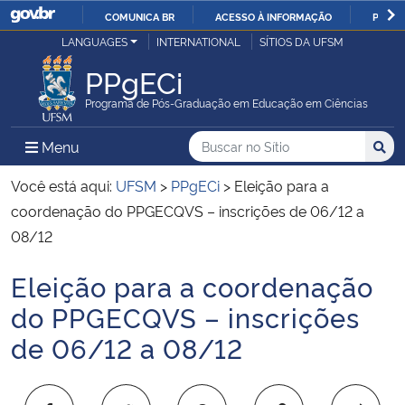
COMUNICA BR
ACESSO À INFORMAÇÃO
PARTI
Casa Civil
LANGUAGES
INTERNATIONAL
SÍTIOS DA UFSM
IR
PARA
PPgECi
Ministério da Justiça e Segurança Pública
O
Programa de Pós-Graduação em Educação em Ciências
CONTEÚDO
Ministério da Defesa
Buscar no no Sítio
Busca
Busca:
Menu Principal do Sítio
Menu
Busc
Ministério das Relações Exteriores
Você está aqui:
UFSM
>
PPgECi
>
Eleição para a
coordenação do PPGECQVS – inscrições de 06/12 a
Ministério da Economia
08/12
Eleição para a coordenação
Ministério da Infraestrutura
Início do conteúdo
do PPGECQVS – inscrições
Ministério da Agricultura, Pecuária e Abastecimento
de 06/12 a 08/12
Ministério da Educação