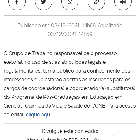
Copiar para área 
Ministério da Cidadania
Ministério da Saúde
Publicado em
03/12/2021, 14h58
. Atualizado
03/12/2021, 14h59
Ministério de Minas e Energia
O Grupo de Trabalho responsável pelo processo
Ministério da Ciência, Tecnologia, Inovações e Comunicações
eleitoral, no uso de suas atribuições legais e
regulamentares, torna público para conhecimento dos
Ministério do Meio Ambiente
interessados que estarão abertas as inscrições para os
cargos de coordenador(a) e coordenador(a) substituto(a)
Ministério do Turismo
do Programa de Pós-Graduação em Educação em
Ciências: Química da Vida e Saúde do CCNE. Para acesso
Ministério do Desenvolvimento Regional
ao edital,
clique aqui
.
Controladoria-Geral da União
Divulgue este conteúdo:
Ministério da Mulher, da Família e dos Direitos Humanos
https://ufsm.br/r-565-934