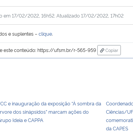
do em
17/02/2022, 16h52
. Atualizado
17/02/2022, 17h02
ados e suplentes –
clique
.
e este conteúdo:
https://ufsm.br/r-565-959
Copiar
para área de
CC e inauguração da exposição “À sombra da
Coordenado
rvore dos sinápsidos” marcam ações do
Ciências/UF
rupo Ideia e CAPPA
comemorativ
da CAPES