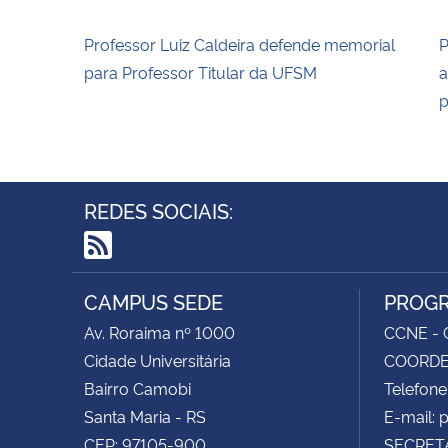
Professor Luiz Caldeira defende memorial
P
para Professor Titular da UFSM
a
p
REDES SOCIAIS:
RSS
CAMPUS SEDE
PROGR
Av. Roraima nº 1000
CCNE - C
Cidade Universitária
COORDEN
Bairro Camobi
Telefone
Santa Maria - RS
E-mail:
CEP: 97105-900
SECRETA