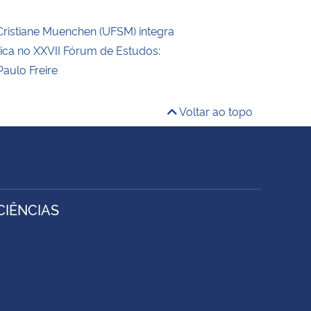
Cristiane Muenchen (UFSM) integra
ica no XXVII Fórum de Estudos:
Paulo Freire
Voltar ao topo
IÊNCIAS