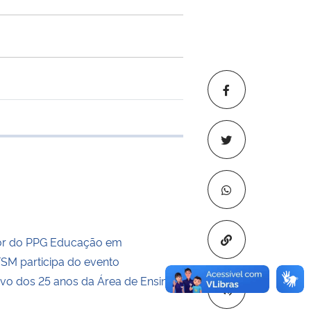
 transferência
Copiar para áre
r do PPG Educação em
SM participa do evento
o dos 25 anos da Área de Ensino