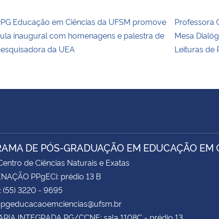
PG Educação em Ciências da UFSM promove
Professora 
ula inaugural com homenagens e palestra de
Mesa Dialóg
esquisadora da UEA
Leituras de 
AMA DE PÓS-GRADUAÇÃO EM EDUCAÇÃO EM C
entro de Ciências Naturais e Exatas
AÇÃO PPgECi: prédio 13 B
: (55) 3220 - 9695
 ppgeducacaoemciencias@ufsm.br
RIA INTEGRADA PG/CCNE: sala 1108C - prédio 13