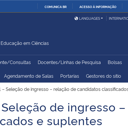
COMUNICA BR
ACESSO À INFORMAÇÃO
Ministério da Defesa
Ministério das Relações
Mini
IR
LANGUAGES
INTERNATI
Exteriores
PARA
O
Ministério da Cidadania
Ministério da Saúde
Mini
CONTEÚDO
Educação em Ciências
ente/Consultas
Docentes/Linhas de Pesquisa
Bolsas
Ministério do
Controladoria-Geral da
Mini
Desenvolvimento Regional
União
Famí
Agendamento de Salas
Portarias
Gestores do sítio
Hum
 – Seleção de ingresso – relação de candidatos classificado
Advocacia-Geral da União
Banco Central do Brasil
Plan
 Seleção de ingresso –
icados e suplentes