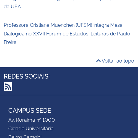
da UEA
Professora Cristiane Muenchen (UFSM) integra Mesa
Dialógica no XXVII Fórum de Estudos: Leituras de Paulo
Freire
Voltar ao topo
REDES SOCIAIS:
RSS
CAMPUS SEDE
Av. Roraima nº 1000
Cidade Universitária
Bairro Camobi