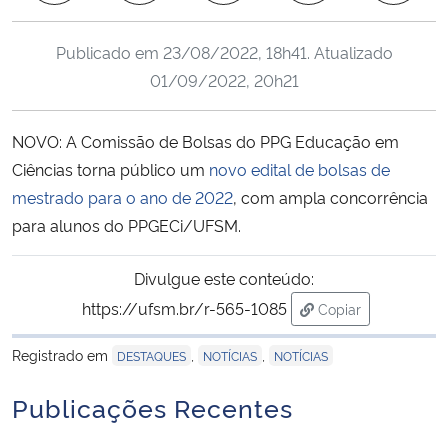
Ministério da Cidadania
Publicado em
23/08/2022, 18h41
. Atualizado
Ministério da Saúde
01/09/2022, 20h21
Ministério de Minas e Energia
NOVO
: A Comissão de Bolsas do PPG Educação em
Ciências torna público um
novo edital de bolsas de
Ministério da Ciência, Tecnologia, Inovações e Comunicações
mestrado para o ano de 2022
, com ampla concorrência
para alunos do PPGECi/UFSM.
Ministério do Meio Ambiente
Divulgue este conteúdo:
Ministério do Turismo
https://ufsm.br/r-565-1085
Copiar
para área de tran
Ministério do Desenvolvimento Regional
Registrado em
,
,
DESTAQUES
NOTÍCIAS
NOTÍCIAS
Controladoria-Geral da União
Publicações Recentes
Ministério da Mulher, da Família e dos Direitos Humanos