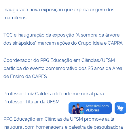
Inaugurada nova exposição que explica origem dos
Secretaria-Geral
mamíferos
Secretaria de Governo
TCC e inauguração da exposição “À sombra da árvore
dos sinápsidos” marcam ações do Grupo Ideia e CAPPA
Gabinete de Segurança Institucional
Advocacia-Geral da União
Coordenador do PPG Educação em Ciências/UFSM
participa do evento comemorativo dos 25 anos da Área
Banco Central do Brasil
de Ensino da CAPES
Planalto
Professor Luiz Caldeira defende memorial para
Professor Titular da UFSM
PPG Educação em Ciências da UFSM promove aula
inaugural com homenagens e palestra de pesquisadora