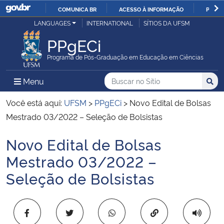
COMUNICA BR
ACESSO À INFORMAÇÃO
PARTI
Casa Civil
LANGUAGES
INTERNATIONAL
SÍTIOS DA UFSM
IR
PARA
PPgECi
Ministério da Justiça e Segurança Pública
O
Programa de Pós-Graduação em Educação em Ciências
CONTEÚDO
Ministério da Defesa
Buscar no no Sítio
Busca
Busca:
Menu Principal do Sítio
Menu
Busc
Ministério das Relações Exteriores
Você está aqui:
UFSM
>
PPgECi
>
Novo Edital de Bolsas
Mestrado 03/2022 – Seleção de Bolsistas
Ministério da Economia
Novo Edital de Bolsas
Início do conteúdo
Ministério da Infraestrutura
Mestrado 03/2022 –
Seleção de Bolsistas
Ministério da Agricultura, Pecuária e Abastecimento
Ministério da Educação
Copiar para área 