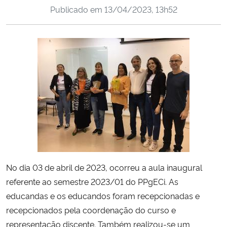
Publicado em
13/04/2023, 13h52
Ministério da Cidadania
Ministério da Saúde
Ministério de Minas e Energia
Ministério da Ciência, Tecnologia, Inovações e Comunicações
Ministério do Meio Ambiente
Ministério do Turismo
No dia 03 de abril de 2023, ocorreu a aula inaugural
Ministério do Desenvolvimento Regional
referente ao semestre 2023/01 do PPgECi. As
educandas e os educandos foram recepcionadas e
Controladoria-Geral da União
recepcionados pela coordenação do curso e
representação discente. Também realizou-se um
Ministério da Mulher, da Família e dos Direitos Humanos