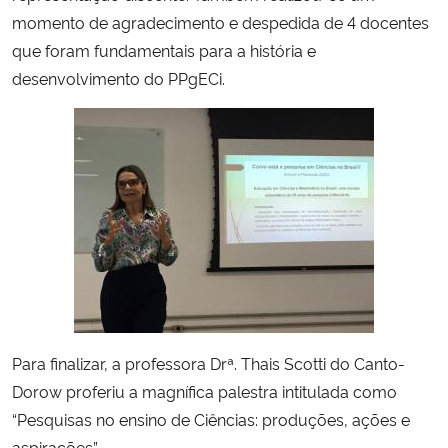
momento de agradecimento e despedida de 4 docentes
Secretaria-Geral
que foram fundamentais para a história e
desenvolvimento do PPgECi.
Secretaria de Governo
Gabinete de Segurança Institucional
Advocacia-Geral da União
Banco Central do Brasil
Planalto
Para finalizar, a professora Drª. Thais Scotti do Canto-
Dorow proferiu a magnífica palestra intitulada como
“Pesquisas no ensino de Ciências: produções, ações e
aspirações”.