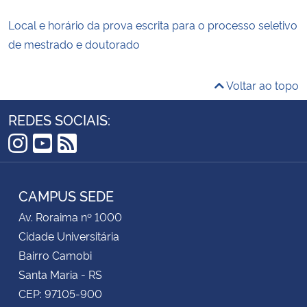
Local e horário da prova escrita para o processo seletivo
de mestrado e doutorado
Voltar ao topo
REDES SOCIAIS:
Instagram
YouTube
RSS
CAMPUS SEDE
Av. Roraima nº 1000
Cidade Universitária
Bairro Camobi
Santa Maria - RS
CEP: 97105-900