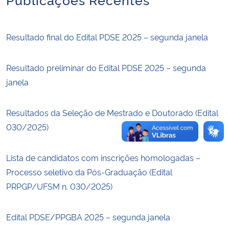
Secretaria-Geral
Resultado final do Edital PDSE 2025 – segunda janela
Secretaria de Governo
Resultado preliminar do Edital PDSE 2025 – segunda
Gabinete de Segurança Institucional
janela
Advocacia-Geral da União
Resultados da Seleção de Mestrado e Doutorado (Edital
030/2025)
Banco Central do Brasil
Lista de candidatos com inscrições homologadas –
Planalto
Processo seletivo da Pós-Graduação (Edital
PRPGP/UFSM n. 030/2025)
Edital PDSE/PPGBA 2025 – segunda janela