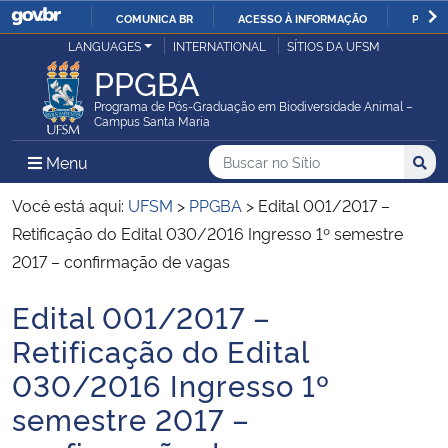
COMUNICA BR
ACESSO À INFORMAÇÃO
PARTI
Casa Civil
LANGUAGES
INTERNATIONAL
SÍTIOS DA UFSM
IR
PPGBA
PARA
Ministério da Justiça e Segurança Pública
O
Programa de Pós-Graduação em Biodiversidade Animal –
Campus Santa Maria
CONTEÚDO
Ministério da Defesa
Buscar no no Sítio
Busca
Busca:
Menu Principal do Sítio
Menu
Busc
Ministério das Relações Exteriores
Você está aqui:
UFSM
>
PPGBA
>
Edital 001/2017 –
Retificação do Edital 030/2016 Ingresso 1º semestre
Ministério da Economia
2017 – confirmação de vagas
Edital 001/2017 –
Ministério da Infraestrutura
Início do conteúdo
Retificação do Edital
Ministério da Agricultura, Pecuária e Abastecimento
030/2016 Ingresso 1º
semestre 2017 –
Ministério da Educação