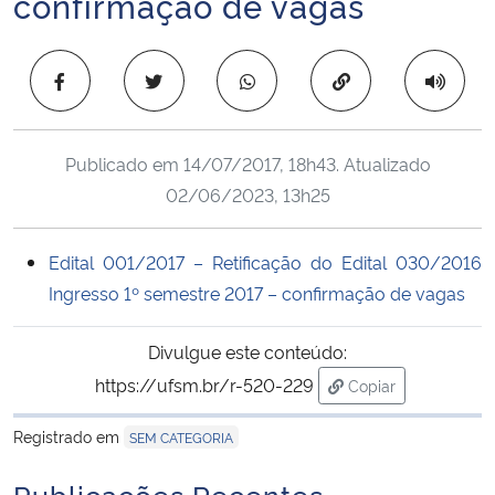
confirmação de vagas
Ministério da Cidadania
Copiar para área 
Ministério da Saúde
Ministério de Minas e Energia
Publicado em
14/07/2017, 18h43
. Atualizado
02/06/2023, 13h25
Ministério da Ciência, Tecnologia, Inovações e Comunicações
Ministério do Meio Ambiente
Edital 001/2017 – Retificação do Edital 030/2016
Ingresso 1º semestre 2017 – confirmação de vagas
Ministério do Turismo
Divulgue este conteúdo:
Ministério do Desenvolvimento Regional
https://ufsm.br/r-520-229
Copiar
para área de trans
Controladoria-Geral da União
Registrado em
SEM CATEGORIA
Publicações Recentes
Ministério da Mulher, da Família e dos Direitos Humanos