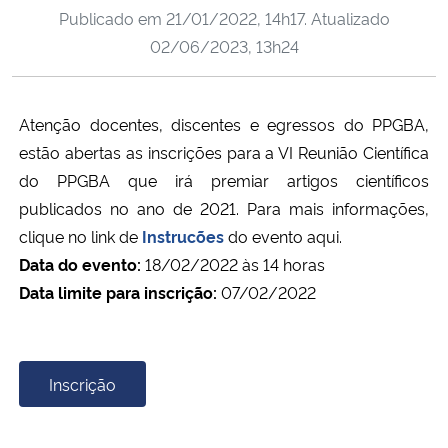
Publicado em
21/01/2022, 14h17
. Atualizado
Ministério da Cidadania
02/06/2023, 13h24
Ministério da Saúde
Atenção docentes, discentes e egressos do PPGBA,
Ministério de Minas e Energia
e
stão abertas as inscrições para a VI Reunião Científica
Ministério da Ciência, Tecnologia, Inovações e Comunicações
do PPGBA que irá premiar artigos científicos
publicados no ano de 2021. Para mais informações,
Ministério do Meio Ambiente
clique no link de
Instrucões
do evento aqui.
Data do evento:
18/02/2022 às 14 horas
Ministério do Turismo
Data limite para inscrição:
07/02/2022
Ministério do Desenvolvimento Regional
Inscrição
Controladoria-Geral da União
Ministério da Mulher, da Família e dos Direitos Humanos