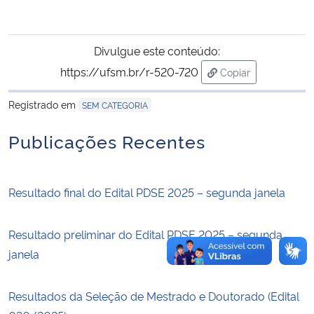
Secretaria-Geral
Divulgue este conteúdo:
Secretaria de Governo
https://ufsm.br/r-520-720
Copiar
para área de trans
Registrado em
SEM CATEGORIA
Gabinete de Segurança Institucional
Publicações Recentes
Advocacia-Geral da União
Banco Central do Brasil
Resultado final do Edital PDSE 2025 – segunda janela
Planalto
Resultado preliminar do Edital PDSE 2025 – segunda
janela
Resultados da Seleção de Mestrado e Doutorado (Edital