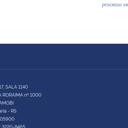
processo se
A
17, SALA 1140
 RORAIMA nº 1000
CAMOBI
ria - RS
105900
: 3220-8465