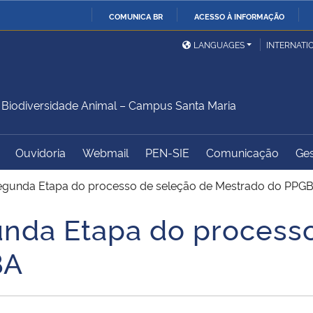
COMUNICA BR
ACESSO À INFORMAÇÃO
Ministério da Defesa
Ministério das Relações
Mini
IR
LANGUAGES
INTERNATI
Exteriores
PARA
O
Ministério da Cidadania
Ministério da Saúde
Mini
CONTEÚDO
iodiversidade Animal – Campus Santa Maria
Ouvidoria
Webmail
PEN-SIE
Comunicação
Ges
Ministério do
Controladoria-Geral da
Mini
Desenvolvimento Regional
União
Famí
egunda Etapa do processo de seleção de Mestrado do PPG
Hum
nda Etapa do processo
Advocacia-Geral da União
Banco Central do Brasil
Plan
BA