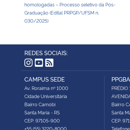
homologadas – Processo seletivo da Pós-
Graduação (Edital PRPGP/UFSM n.
030/2025)
REDES SOCIAIS:
Instagram
YouTube
RSS
CAMPUS SEDE
PPGB
Av. Roraima nº 1000
PRÉDIO 
Cidade Universitária
AVENIDA
Bairro Camobi
Bairro 
Santa Maria - RS
Santa Ma
CEP: 97105-900
CEP: 97
+55 (55) 3220-8000
Telefone