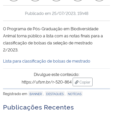
Ministério da Cidadania
Publicado em
25/07/2023, 15h48
Ministério da Saúde
O Programa de Pós-Graduação em Biodiversidade
Ministério de Minas e Energia
Animal torna público a lista com as notas finais para a
classificação de bolsas da seleção de mestrado
Ministério da Ciência, Tecnologia, Inovações e Comunicações
2/2023.
Ministério do Meio Ambiente
Lista para classificação de bolsas de mestrado
Ministério do Turismo
Divulgue este conteúdo:
https://ufsm.br/r-520-864
Copiar
Ministério do Desenvolvimento Regional
para área de trans
Registrado em
,
,
BANNER
DESTAQUES
NOTÍCIAS
Controladoria-Geral da União
Publicações Recentes
Ministério da Mulher, da Família e dos Direitos Humanos