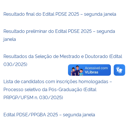
Resultado final do Edital PDSE 2025 – segunda janela
Secretaria-Geral
Secretaria de Governo
Resultado preliminar do Edital PDSE 2025 – segunda
janela
Gabinete de Segurança Institucional
Resultados da Seleção de Mestrado e Doutorado (Edital
Advocacia-Geral da União
030/2025)
Banco Central do Brasil
Lista de candidatos com inscrições homologadas –
Processo seletivo da Pós-Graduação (Edital
Planalto
PRPGP/UFSM n. 030/2025)
Edital PDSE/PPGBA 2025 – segunda janela