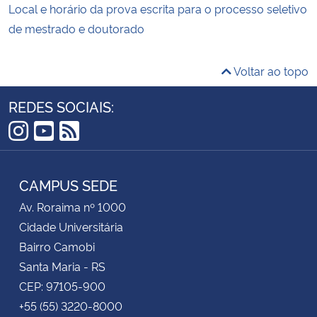
Local e horário da prova escrita para o processo seletivo
de mestrado e doutorado
Voltar ao topo
REDES SOCIAIS:
Instagram
YouTube
RSS
CAMPUS SEDE
Av. Roraima nº 1000
Cidade Universitária
Bairro Camobi
Santa Maria - RS
CEP: 97105-900
+55 (55) 3220-8000