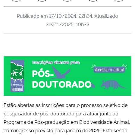
Ministério da Cidadania
Publicado em
17/10/2024, 22h34
. Atualizado
Ministério da Saúde
20/11/2025, 19h23
Ministério de Minas e Energia
Ministério da Ciência, Tecnologia, Inovações e Comunicações
Ministério do Meio Ambiente
Ministério do Turismo
Ministério do Desenvolvimento Regional
Estão abertas as inscrições para o processo seletivo de
pesquisador de pós-doutorado para atuar junto ao
Controladoria-Geral da União
Programa de Pós-graduação em Biodiversidade Animal,
com ingresso previsto para janeiro de 2025. Está sendo
Ministério da Mulher, da Família e dos Direitos Humanos