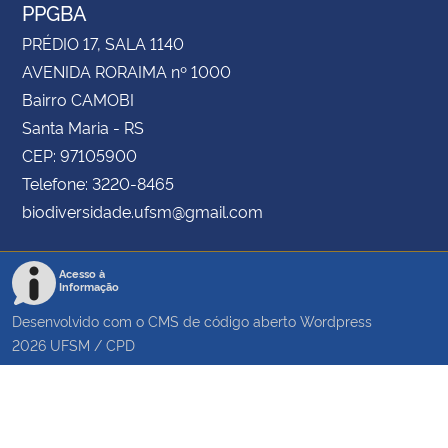
PPGBA
PRÉDIO 17, SALA 1140
AVENIDA RORAIMA nº 1000
Bairro CAMOBI
Santa Maria - RS
CEP: 97105900
Telefone: 3220-8465
biodiversidade.ufsm@gmail.com
Acesso à
Informação
Desenvolvido com o CMS de código aberto
Wordpress
2026
UFSM
/
CPD