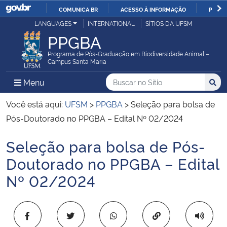
COMUNICA BR
ACESSO À INFORMAÇÃO
PARTI
Casa Civil
LANGUAGES
INTERNATIONAL
SÍTIOS DA UFSM
IR
PPGBA
PARA
Ministério da Justiça e Segurança Pública
O
Programa de Pós-Graduação em Biodiversidade Animal –
Campus Santa Maria
CONTEÚDO
Ministério da Defesa
Buscar no no Sítio
Busca
Busca:
Menu Principal do Sítio
Menu
Busc
Ministério das Relações Exteriores
Você está aqui:
UFSM
>
PPGBA
>
Seleção para bolsa de
Pós-Doutorado no PPGBA – Edital Nº 02/2024
Ministério da Economia
Seleção para bolsa de Pós-
Início do conteúdo
Ministério da Infraestrutura
Doutorado no PPGBA – Edital
Nº 02/2024
Ministério da Agricultura, Pecuária e Abastecimento
Ministério da Educação
Copiar para área 