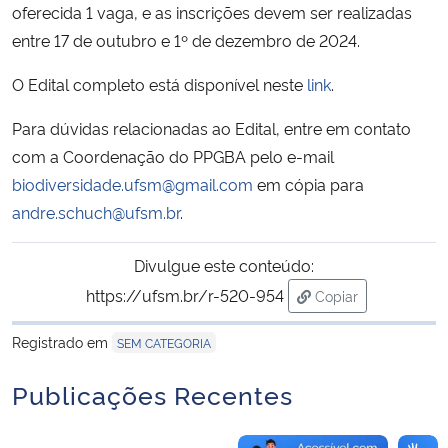
oferecida 1 vaga, e as inscrições devem ser realizadas
entre 17 de outubro e 1º de dezembro de 2024.
Secretaria-Geral
O Edital completo está disponível neste
link
.
Secretaria de Governo
Para dúvidas relacionadas ao Edital, entre em contato
Gabinete de Segurança Institucional
com a Coordenação do PPGBA pelo e-mail
biodiversidade.ufsm@gmail.com
em cópia para
Advocacia-Geral da União
andre.schuch@ufsm.br
.
Banco Central do Brasil
Divulgue este conteúdo:
https://ufsm.br/r-520-954
Copiar
Planalto
para área de trans
Registrado em
SEM CATEGORIA
Publicações Recentes