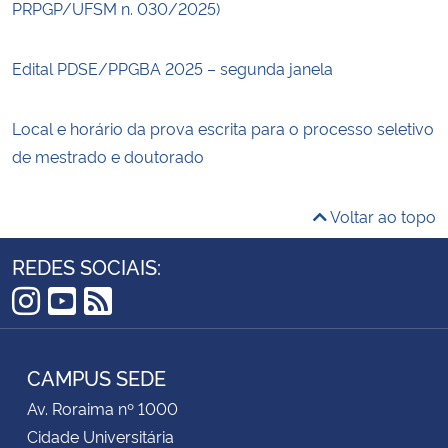
PRPGP/UFSM n. 030/2025)
Edital PDSE/PPGBA 2025 – segunda janela
Local e horário da prova escrita para o processo seletivo
de mestrado e doutorado
Voltar ao topo
REDES SOCIAIS:
Instagram
YouTube
RSS
CAMPUS SEDE
Av. Roraima nº 1000
Cidade Universitária