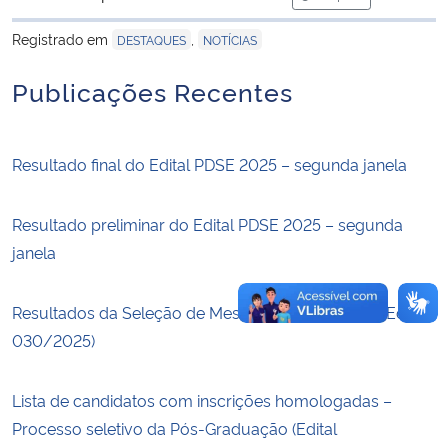
para área de tran
Registrado em
,
DESTAQUES
NOTÍCIAS
Secretaria-Geral
Publicações Recentes
Secretaria de Governo
Gabinete de Segurança Institucional
Resultado final do Edital PDSE 2025 – segunda janela
Advocacia-Geral da União
Resultado preliminar do Edital PDSE 2025 – segunda
janela
Banco Central do Brasil
Resultados da Seleção de Mestrado e Doutorado (Edital
Planalto
030/2025)
Lista de candidatos com inscrições homologadas –
Processo seletivo da Pós-Graduação (Edital