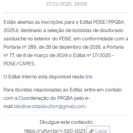
17/11/2025, 11h09
Ministério da Cidadania
Ministério da Saúde
Estão abertas as inscrições para o Edital PDSE/PPGBA
2025.II, destinado à seleção de bolsistas de doutorado
Ministério de Minas e Energia
sanduíche no exterior do PDSE, em conformidade com a
Portaria nº 289, de 28 de dezembro de 2018, a Portaria
Ministério da Ciência, Tecnologia, Inovações e Comunicações
nº 77, de 8 de março de 2024 o Edital nº 17/2025 –
PDSE/CAPES.
Ministério do Meio Ambiente
O Edital Interno está disponível neste
link
.
Ministério do Turismo
Para dúvidas relacionadas ao Edital, entre em contato
com a Coordenação do PPGBA pelo e-
Ministério do Desenvolvimento Regional
mail
biodiversidade.ufsm@gmail.com
.
Controladoria-Geral da União
Divulgue este conteúdo:
https://ufsm.br/r-520-1023
Copiar
Ministério da Mulher, da Família e dos Direitos Humanos