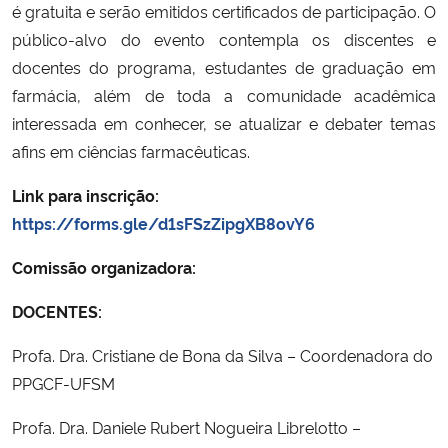
é gratuita e serão emitidos certificados de participação. O
público-alvo do evento contempla os discentes e
Secretaria-Geral
docentes do programa, estudantes de graduação em
farmácia, além de toda a comunidade acadêmica
Secretaria de Governo
interessada em conhecer, se atualizar e debater temas
afins em ciências farmacêuticas.
Gabinete de Segurança Institucional
Link para inscrição:
Advocacia-Geral da União
https://forms.gle/d1sFSzZipgXB8ovY6
Banco Central do Brasil
Comissão organizadora:
DOCENTES:
Planalto
Profa. Dra. Cristiane de Bona da Silva – Coordenadora do
PPGCF-UFSM
Profa. Dra. Daniele Rubert Nogueira Librelotto –