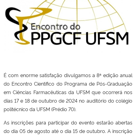
Ministério da Cidadania
Ministério da Saúde
Ministério de Minas e Energia
Ministério da Ciência, Tecnologia, Inovações e Comunicações
Ministério do Meio Ambiente
É com enorme satisfação divulgamos a 8ª edição anual
do Encontro Científico do Programa de Pós-Graduação
Ministério do Turismo
em Ciências Farmacêuticas da UFSM que ocorrerá nos
dias 17 e 18 de outubro de 2024 no auditório do colégio
Ministério do Desenvolvimento Regional
politécnico da UFSM (Prédio 70).
Controladoria-Geral da União
As inscrições para participar do evento estarão abertas
do dia 05 de agosto até o dia 15 de outubro. A inscrição
Ministério da Mulher, da Família e dos Direitos Humanos