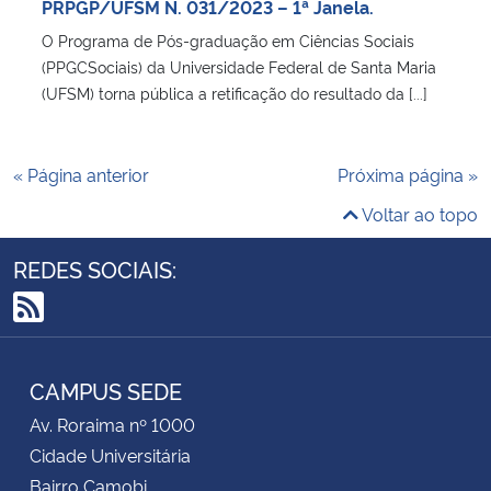
PRPGP/UFSM N. 031/2023 – 1ª Janela.
O Programa de Pós-graduação em Ciências Sociais
(PPGCSociais) da Universidade Federal de Santa Maria
(UFSM) torna pública a retificação do resultado da [...]
« Página anterior
Próxima página »
Voltar ao topo
REDES SOCIAIS:
RSS
CAMPUS SEDE
Av. Roraima nº 1000
Cidade Universitária
Bairro Camobi