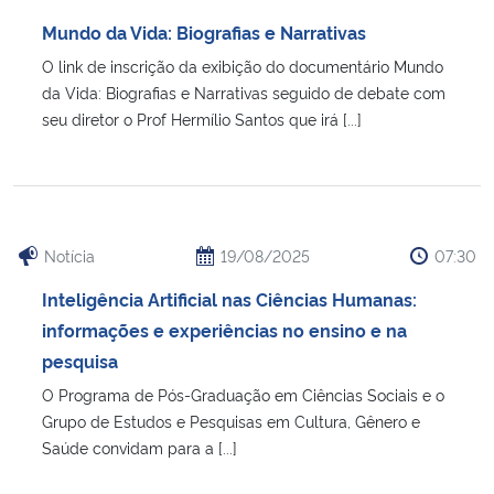
Ministério da Cidadania
Mundo da Vida: Biografias e Narrativas
O link de inscrição da exibição do documentário Mundo
Ministério da Saúde
da Vida: Biografias e Narrativas seguido de debate com
seu diretor o Prof Hermílio Santos que irá [...]
Ministério de Minas e Energia
Ministério da Ciência, Tecnologia, Inovações e Comunicações
Ministério do Meio Ambiente
Notícia
19/08/2025
07:30
Inteligência Artificial nas Ciências Humanas:
Ministério do Turismo
informações e experiências no ensino e na
pesquisa
Ministério do Desenvolvimento Regional
O Programa de Pós-Graduação em Ciências Sociais e o
Grupo de Estudos e Pesquisas em Cultura, Gênero e
Controladoria-Geral da União
Saúde convidam para a [...]
Ministério da Mulher, da Família e dos Direitos Humanos