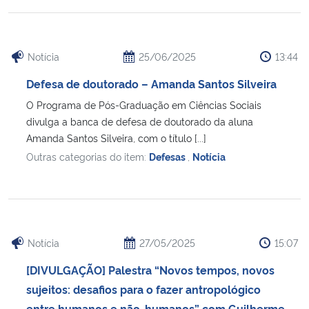
Secretaria-Geral
Notícia
25/06/2025
13:44
Secretaria de Governo
Defesa de doutorado – Amanda Santos Silveira
O Programa de Pós-Graduação em Ciências Sociais
Gabinete de Segurança Institucional
divulga a banca de defesa de doutorado da aluna
Amanda Santos Silveira, com o título [...]
Advocacia-Geral da União
Outras categorias do item:
Defesas
,
Notícia
Banco Central do Brasil
Planalto
Notícia
27/05/2025
15:07
[DIVULGAÇÃO] Palestra “Novos tempos, novos
sujeitos: desafios para o fazer antropológico
entre humanos e não-humanos” com Guilherme