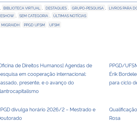
para área d
,
,
,
,
BIBLIOTECA VIRTUAL
DESTAQUES
GRUPO-PESQUISA
LIVROS PARA 
,
,
IDESHOW
SEM CATEGORIA
ÚLTIMAS NOTÍCIAS
,
,
MIGRAIDH
PPGD UFSM
UFSM
Oficina de Direitos Humanos] Agendas de
PPGD/UFSM 
esquisa em cooperação internacional:
Érik Bordel
assado, presente, e o avanço do
para ciclo 
ilantrocapitalismo
PGD divulga horário 2026/2 – Mestrado e
Qualificaçã
outorado
Rosa