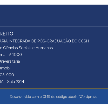
IREITO
ARIA INTEGRADA DE PÓS-GRADUAÇÃO DO CCSH
e Ciências Sociais e Humanas
ima, nº 1000
niversitária
Camobi
105-900
4A - Sala 2314
Desenvolvido com o CMS de código aberto
Wordpress