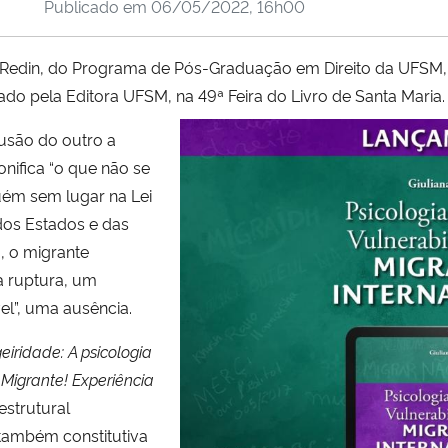
Publicado em
06/05/2022, 16h00
na Redin, do Programa de Pós-Graduação em Direito da UFSM, 
ado pela Editora UFSM, na 49ª Feira do Livro de Santa Maria.
lusão do outro a
onifica “o que não se
guém sem lugar na Lei
dos Estados e das
 o migrante
a ruptura, um
el”, uma ausência.
eiridade: A psicologia
 Migrante! Experiência
estrutural
 também constitutiva