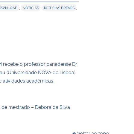
e transferência
,
,
,
DOWNLOAD
NOTÍCIAS
NOTÍCIAS BREVES
recebe o professor canadense Dr.
eau (Universidade NOVA de Lisboa)
de atividades acadêmicas
o de mestrado – Débora da Silva
Voltar ao topo