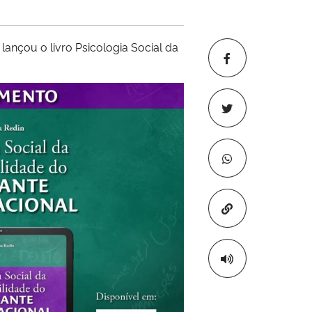
lançou o livro Psicologia Social da
Copiar para áre