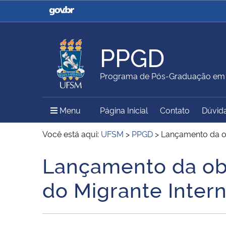
Casa Civil
Ministério da Justiça e
Segurança Pública
PPGD
Ministério da Agricultura,
Ministério da Educação
Programa de Pós-Graduação em D
Pecuária e Abastecimento
Menu Principal do Sítio
Menu
Página Inicial
Contato
Dúvid
Ministério do Meio Ambiente
Ministério do Turismo
Você está aqui:
UFSM
>
PPGD
>
Lançamento da ob
Lançamento da obr
Início do conteúdo
Secretaria de Governo
Gabinete de Segurança
do Migrante Inter
Institucional