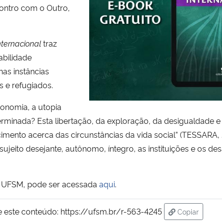
contro com o Outro,
nternacional
traz
abilidade
nas instâncias
s e refugiados.
onomia, a utopia
terminada? Esta libertação, da exploração, da desigualdade 
imento acerca das circunstâncias da vida social” (TESSARA,
 sujeito desejante, autônomo, íntegro, as instituições e os d
da UFSM, pode ser acessada
aqui
.
e este conteúdo:
https://ufsm.br/r-563-4245
Copiar