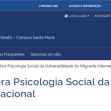
COMUNICA BR
ACESSO À INFORMAÇÃO
Ministério da Defesa
Ministério das Relações
Mini
IR
LANGUAGES
INTERNATI
Exteriores
PARA
O
Ministério da Cidadania
Ministério da Saúde
Mini
CONTEÚDO
ireito – Campus Santa Maria
as Frequentes
Gestores do sítio
Ministério do
Controladoria-Geral da
Mini
Desenvolvimento Regional
União
Famí
ra Psicologia Social da Vulnerabilidade do Migrante Interna
Hum
a Psicologia Social da
Advocacia-Geral da União
Banco Central do Brasil
Plan
nacional