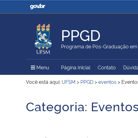
Casa Civil
Ministério da Justiça e
Segurança Pública
PPGD
Ministério da Agricultura,
Ministério da Educação
Programa de Pós-Graduação em D
Pecuária e Abastecimento
Menu Principal do Sítio
Menu
Página Inicial
Contato
Dúvid
Ministério do Meio Ambiente
Ministério do Turismo
Você está aqui:
UFSM
>
PPGD
>
eventos
>
Evento
Início do conteúdo
Categoria:
Evento
Secretaria de Governo
Gabinete de Segurança
Institucional