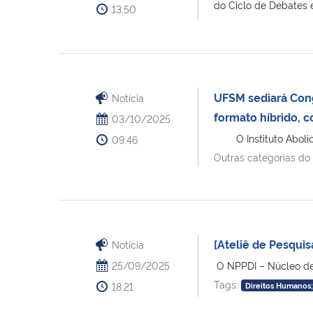
do Ciclo de Debates e
13:50
UFSM sediará Cong
Notícia
formato híbrido, 
03/10/2025
O Instituto Abolicio
09:46
Outras categorias do
[Ateliê de Pesquis
Notícia
25/09/2025
​​ O NPPDI – Núcleo d
Tags:
18:21
Direitos Humanos;