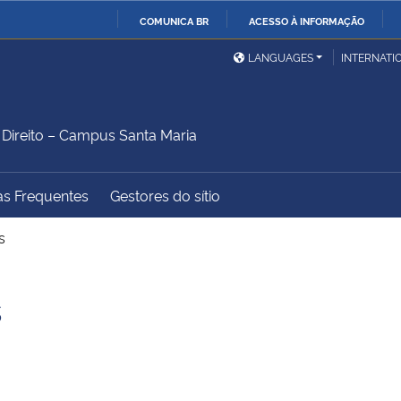
COMUNICA BR
ACESSO À INFORMAÇÃO
Ministério da Defesa
Ministério das Relações
Mini
IR
LANGUAGES
INTERNATI
Exteriores
PARA
O
Ministério da Cidadania
Ministério da Saúde
Mini
CONTEÚDO
ireito – Campus Santa Maria
as Frequentes
Gestores do sítio
Ministério do
Controladoria-Geral da
Mini
Desenvolvimento Regional
União
Famí
s
Hum
s
Advocacia-Geral da União
Banco Central do Brasil
Plan