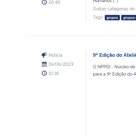
Humanos [...]
20:49
Outras categorias do
Tags:
grupos
grupos-
9ª Edição do Ateli
Notícia
19/06/2023
O NPPDI - Núcleo de 
10:18
para a 9ª Edição do At