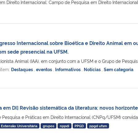
m Direito Internacional: Campo de Pesquisa em Direito Internacional n
resso Internacional sobre Bioética e Direito Animal em o
com sede presencial na UFSM.
nista Animal (IAA), em conjunto com a UFSM e o Grupo de Pesquisa e
 item:
Destaques
,
eventos
,
Informativos
,
Notícias
,
Sem categoria
a em DI] Revisão sistemática da literatura: novos horizont
e Pesquisa e Práticas em Direito Internacional (CNPq/UFSM) convida p
 Extensão Universitária
grupos
nppdi
PPGD
ppgd ufsm