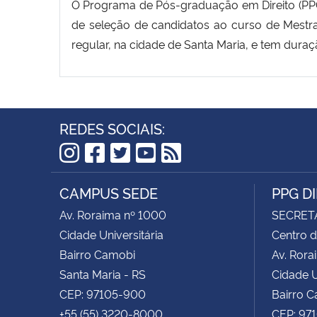
O Programa de Pós-graduação em Direito (PPGD
de seleção de candidatos ao curso de Mestr
regular, na cidade de Santa Maria, e tem dura
REDES SOCIAIS:
Instagram
Facebook
Twitter
YouTube
RSS
CAMPUS SEDE
PPG D
Av. Roraima nº 1000
SECRET
Cidade Universitária
Centro d
Bairro Camobi
Av. Rora
Santa Maria - RS
Cidade U
CEP: 97105-900
Bairro 
+55 (55) 3220-8000
CEP: 97