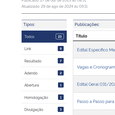
Atualizado:
29 de ago de 2024 às 09:11
Tipos:
Publicações:
Título
Todos
23
Link
9
Edital Específico M
Resultado
7
Vagas e Cronogra
Adendo
2
Edital Geral 031/
Abertura
1
Homologação
1
Passo a Passo para 
Divulgação
3