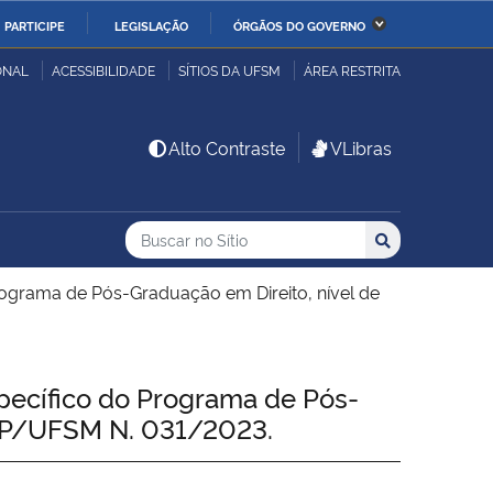
PARTICIPE
LEGISLAÇÃO
ÓRGÃOS DO GOVERNO
stério da Economia
Ministério da Infraestrutura
ONAL
ACESSIBILIDADE
SÍTIOS DA UFSM
ÁREA RESTRITA
stério de Minas e Energia
Ministério da Ciência,
Alto Contraste
VLibras
Tecnologia, Inovações e
Comunicações
Buscar no no Sítio
Busca
Busca:
Buscar
stério da Mulher, da
Secretaria-Geral
lia e dos Direitos
rograma de Pós-Graduação em Direito, nível de
anos
alto
pecífico do Programa de Pós-
RPGP/UFSM N. 031/2023.