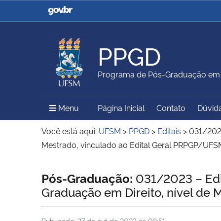
Casa Civil
Ministério da Justiça e
Segurança Pública
PPGD
Ministério da Agricultura,
Ministério da Educação
Programa de Pós-Graduação em D
Pecuária e Abastecimento
Menu Principal do Sítio
Menu
Página Inicial
Contato
Dúvid
Ministério do Meio Ambiente
Ministério do Turismo
Você está aqui:
UFSM
>
PPGD
>
Editais
>
031/2023
Mestrado, vinculado ao Edital Geral PRPGP/UFS
Secretaria de Governo
Gabinete de Segurança
Início do conteúdo
Pós-Graduação:
031/2023 – Edit
Institucional
Graduação em Direito, nível de
Publicado:
27 de out de 2023 às 08:51