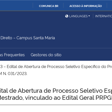
COMUNICA BR
ACESSO À INFORMAÇÃO
Ministério da Defesa
Ministério das Relações
Mini
IR
LANGUAGES
INTERNATI
Exteriores
PARA
O
Ministério da Cidadania
Ministério da Saúde
Mini
CONTEÚDO
ireito – Campus Santa Maria
as Frequentes
Gestores do sítio
Ministério do
Controladoria-Geral da
Mini
Desenvolvimento Regional
União
Famí
 – Edital de Abertura de Processo Seletivo Específico do P
Hum
M N. 031/2023.
Advocacia-Geral da União
Banco Central do Brasil
Plan
al de Abertura de Processo Seletivo Es
 Mestrado, vinculado ao Edital Geral P