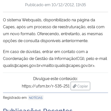
Publicado em
10/12/2012, 11h35
Ministério da Cidadania
Ministério da Saúde
O sistema Webqualis, disponibilizado na página da
Capes, após um processo de reestruturação, está com
Ministério de Minas e Energia
um novo formato. Oferecendo, entretanto, as mesmas
opções de consulta disponíveis anteriormente.
Ministério da Ciência, Tecnologia, Inovações e Comunicações
Em caso de dúvidas, entrar em contato com a
Ministério do Meio Ambiente
Coordenação de Gestão da Informação(CGI), pelo e-mail
qualis@capes.gov.br<mailto:qualis@capes.gov.br>.
Ministério do Turismo
Divulgue este conteúdo:
Ministério do Desenvolvimento Regional
https://ufsm.br/r-535-251
Copiar
para área de trans
Controladoria-Geral da União
Registrado em
NOTÍCIAS
Publicações Recentes
Ministério da Mulher, da Família e dos Direitos Humanos