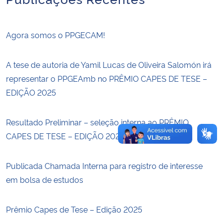
Secretaria-Geral
Agora somos o PPGECAM!
Secretaria de Governo
A tese de autoria de Yamil Lucas de Oliveira Salomón irá
Gabinete de Segurança Institucional
representar o PPGEAmb no PRÊMIO CAPES DE TESE –
EDIÇÃO 2025
Advocacia-Geral da União
Resultado Preliminar – seleção interna ao PRÊMIO
Banco Central do Brasil
CAPES DE TESE – EDIÇÃO 2025
Planalto
Publicada Chamada Interna para registro de interesse
em bolsa de estudos
Prêmio Capes de Tese – Edição 2025