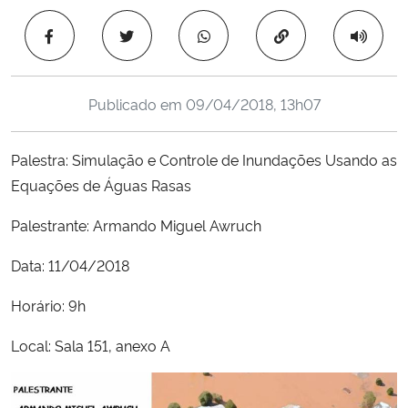
Ministério da Cidadania
Copiar para área 
Ministério da Saúde
Publicado em
09/04/2018, 13h07
Ministério de Minas e Energia
Palestra: Simulação e Controle de Inundações Usando as
Ministério da Ciência, Tecnologia, Inovações e Comunicações
Equações de Águas Rasas
Ministério do Meio Ambiente
Palestrante: Armando Miguel Awruch
Ministério do Turismo
Data: 11/04/2018
Horário: 9h
Ministério do Desenvolvimento Regional
Local: Sala 151, anexo A
Controladoria-Geral da União
Ministério da Mulher, da Família e dos Direitos Humanos