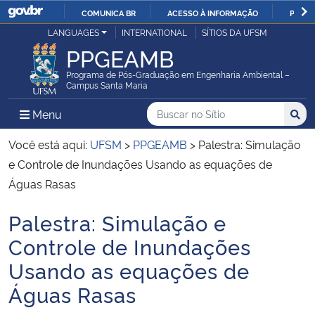
COMUNICA BR
ACESSO À INFORMAÇÃO
PARTI
Casa Civil
LANGUAGES
INTERNATIONAL
SÍTIOS DA UFSM
IR
PPGEAMB
PARA
Ministério da Justiça e Segurança Pública
O
Programa de Pós-Graduação em Engenharia Ambiental –
Campus Santa Maria
CONTEÚDO
Ministério da Defesa
Buscar no no Sítio
Busca
Busca:
Menu Principal do Sítio
Menu
Busc
Ministério das Relações Exteriores
Você está aqui:
UFSM
>
PPGEAMB
>
Palestra: Simulação
e Controle de Inundações Usando as equações de
Ministério da Economia
Águas Rasas
Palestra: Simulação e
Ministério da Infraestrutura
Início do conteúdo
Controle de Inundações
Ministério da Agricultura, Pecuária e Abastecimento
Usando as equações de
Águas Rasas
Ministério da Educação