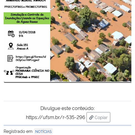
Secretaria-Geral
Secretaria de Governo
Gabinete de Segurança Institucional
Advocacia-Geral da União
Banco Central do Brasil
Planalto
Divulgue este conteúdo:
https://ufsm.br/r-535-296
Copiar
para área de trans
Registrado em
NOTÍCIAS