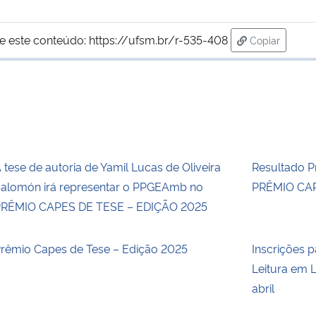
e este conteúdo:
https://ufsm.br/r-535-408
Copiar
para área de
 tese de autoria de Yamil Lucas de Oliveira
Resultado Pr
alomón irá representar o PPGEAmb no
PRÊMIO CAP
RÊMIO CAPES DE TESE – EDIÇÃO 2025
rêmio Capes de Tese – Edição 2025
Inscrições p
Leitura em L
abril