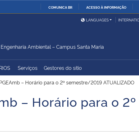
COMUNICA BR
ACESSO À INFORMAÇÃO
Ministério da Defesa
Ministério das Relações
Mini
IR
LANGUAGES
INTERNATI
Exteriores
PARA
O
Ministério da Cidadania
Ministério da Saúde
Mini
CONTEÚDO
Engenharia Ambiental – Campus Santa Maria
RIOS
Serviços
Gestores do sítio
Ministério do
Controladoria-Geral da
Mini
Desenvolvimento Regional
União
Famí
 PPGEAmb – Horário para o 2º semestre/2019 ATUALIZADO
Hum
mb – Horário para o 2
Advocacia-Geral da União
Banco Central do Brasil
Plan