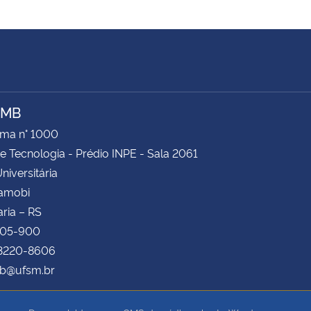
AMB
ima n° 1000
e Tecnologia - Prédio INPE - Sala 2061
niversitária
Camobi
ria – RS
105-900
 3220-8606
b@ufsm.br