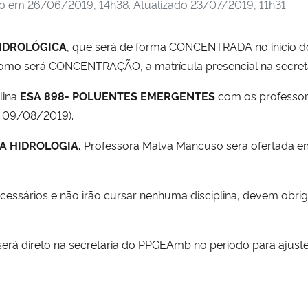
do em
26/06/2019, 14h38
. Atualizado
23/07/2019, 11h31
IDROLÓGICA
, que será de forma CONCENTRADA no início do
ar como será CONCENTRAÇÃO, a matrícula presencial na secre
lina
ESA 898- POLUENTES EMERGENTES
com os professore
 a 09/08/2019).
A HIDROLOGIA.
Professora Malva Mancuso será ofertada em
cessários e não irão cursar nenhuma disciplina, devem obri
.
será direto na secretaria do PPGEAmb no período para ajust