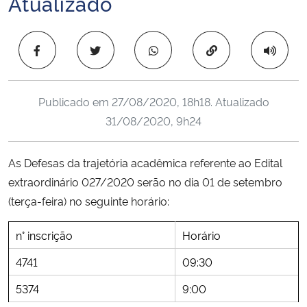
Atualizado
Ministério da Cidadania
Copiar para área 
Ministério da Saúde
Ministério de Minas e Energia
Publicado em
27/08/2020, 18h18
. Atualizado
31/08/2020, 9h24
Ministério da Ciência, Tecnologia, Inovações e Comunicações
Ministério do Meio Ambiente
As Defesas da trajetória acadêmica referente ao Edital
extraordinário 027/2020 serão no dia 01 de setembro
Ministério do Turismo
(terça-feira) no seguinte horário:
Ministério do Desenvolvimento Regional
n° inscrição
Horário
4741
09:30
Controladoria-Geral da União
5374
9:00
Ministério da Mulher, da Família e dos Direitos Humanos