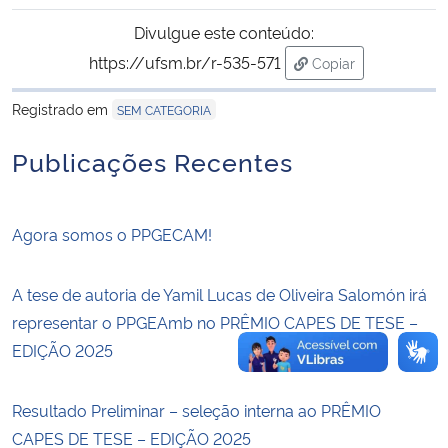
Divulgue este conteúdo:
Secretaria-Geral
https://ufsm.br/r-535-571
Copiar
para área de trans
Secretaria de Governo
Registrado em
SEM CATEGORIA
Publicações Recentes
Gabinete de Segurança Institucional
Advocacia-Geral da União
Agora somos o PPGECAM!
Banco Central do Brasil
A tese de autoria de Yamil Lucas de Oliveira Salomón irá
Planalto
representar o PPGEAmb no PRÊMIO CAPES DE TESE –
EDIÇÃO 2025
Resultado Preliminar – seleção interna ao PRÊMIO
CAPES DE TESE – EDIÇÃO 2025