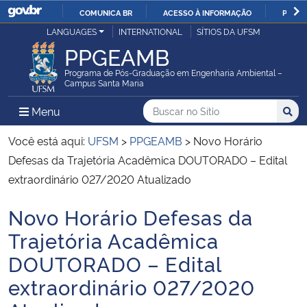
COMUNICA BR
ACESSO À INFORMAÇÃO
PARTI
Casa Civil
LANGUAGES
INTERNATIONAL
SÍTIOS DA UFSM
IR
PPGEAMB
PARA
Ministério da Justiça e Segurança Pública
O
Programa de Pós-Graduação em Engenharia Ambiental –
Campus Santa Maria
CONTEÚDO
Ministério da Defesa
Buscar no no Sítio
Busca
Busca:
Menu Principal do Sítio
Menu
Busc
Ministério das Relações Exteriores
Você está aqui:
UFSM
>
PPGEAMB
>
Novo Horário
Defesas da Trajetória Acadêmica DOUTORADO – Edital
Ministério da Economia
extraordinário 027/2020 Atualizado
Novo Horário Defesas da
Ministério da Infraestrutura
Início do conteúdo
Trajetória Acadêmica
Ministério da Agricultura, Pecuária e Abastecimento
DOUTORADO – Edital
extraordinário 027/2020
Ministério da Educação