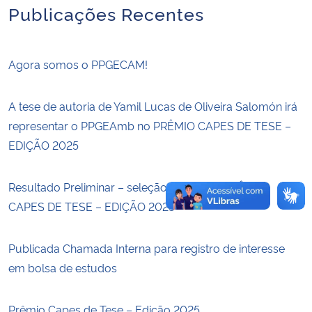
Publicações Recentes
Secretaria-Geral
Agora somos o PPGECAM!
Secretaria de Governo
A tese de autoria de Yamil Lucas de Oliveira Salomón irá
Gabinete de Segurança Institucional
representar o PPGEAmb no PRÊMIO CAPES DE TESE –
Advocacia-Geral da União
EDIÇÃO 2025
Banco Central do Brasil
Resultado Preliminar – seleção interna ao PRÊMIO
CAPES DE TESE – EDIÇÃO 2025
Planalto
Publicada Chamada Interna para registro de interesse
em bolsa de estudos
Prêmio Capes de Tese – Edição 2025