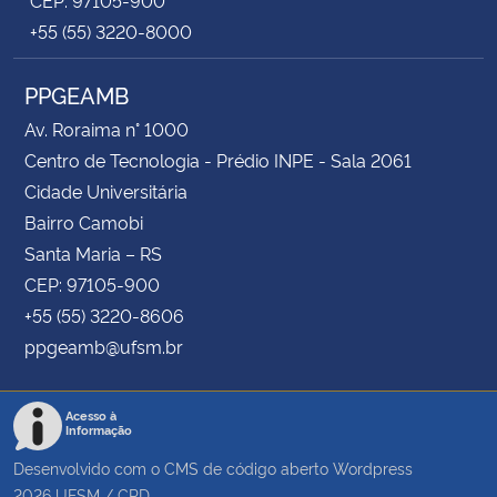
+55 (55) 3220-8000
PPGEAMB
Av. Roraima n° 1000
Centro de Tecnologia - Prédio INPE - Sala 2061
Cidade Universitária
Bairro Camobi
Santa Maria – RS
CEP: 97105-900
+55 (55) 3220-8606
ppgeamb@ufsm.br
Acesso à
Informação
Desenvolvido com o CMS de código aberto
Wordpress
2026
UFSM
/
CPD