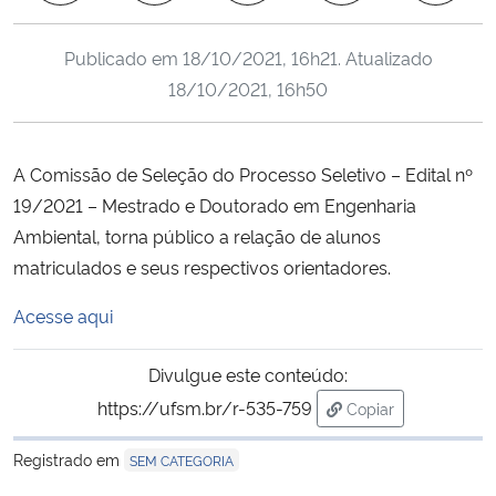
Ministério da Cidadania
Publicado em
18/10/2021, 16h21
. Atualizado
Ministério da Saúde
18/10/2021, 16h50
Ministério de Minas e Energia
A Comissão de Seleção do Processo Seletivo – Edital nº
Ministério da Ciência, Tecnologia, Inovações e Comunicações
19/2021 – Mestrado e Doutorado em Engenharia
Ambiental, torna público a relação de alunos
Ministério do Meio Ambiente
matriculados e seus respectivos orientadores.
Ministério do Turismo
Acesse aqui
Ministério do Desenvolvimento Regional
Divulgue este conteúdo:
https://ufsm.br/r-535-759
Copiar
Controladoria-Geral da União
para área de trans
Registrado em
SEM CATEGORIA
Ministério da Mulher, da Família e dos Direitos Humanos