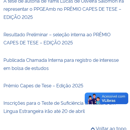
A tese de autoria de Yamil Lucas de Oliveira Salomón irá
representar o PPGEAmb no PRÊMIO CAPES DE TESE –
Secretaria-Geral
EDIÇÃO 2025
Secretaria de Governo
Resultado Preliminar – seleção interna ao PRÊMIO
CAPES DE TESE – EDIÇÃO 2025
Gabinete de Segurança Institucional
Publicada Chamada Interna para registro de interesse
Advocacia-Geral da União
em bolsa de estudos
Banco Central do Brasil
Prêmio Capes de Tese – Edição 2025
Planalto
Inscrições para o Teste de Suficiência em Leitura em
Língua Estrangeira irão até 20 de abril
Voltar ao topo