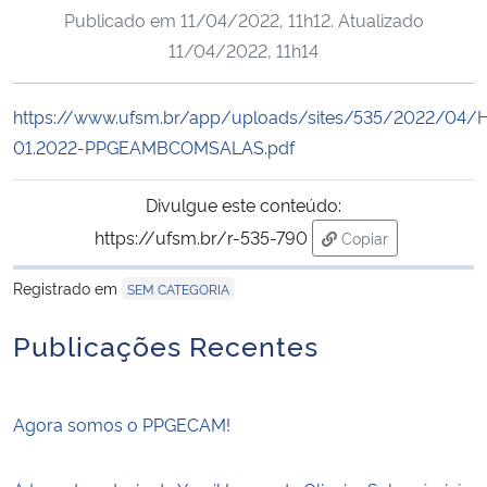
Publicado em
11/04/2022, 11h12
. Atualizado
Ministério da Cidadania
11/04/2022, 11h14
Ministério da Saúde
https://www.ufsm.br/app/uploads/sites/535/2022/04/H
Ministério de Minas e Energia
01.2022-PPGEAMBCOMSALAS.pdf
Ministério da Ciência, Tecnologia, Inovações e Comunicações
Divulgue este conteúdo:
https://ufsm.br/r-535-790
Copiar
Ministério do Meio Ambiente
para área de trans
Registrado em
SEM CATEGORIA
Ministério do Turismo
Publicações Recentes
Ministério do Desenvolvimento Regional
Agora somos o PPGECAM!
Controladoria-Geral da União
Ministério da Mulher, da Família e dos Direitos Humanos