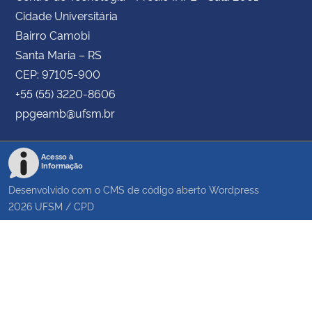
Cidade Universitária
Bairro Camobi
Santa Maria – RS
CEP: 97105-900
+55 (55) 3220-8606
ppgeamb@ufsm.br
Acesso à
Informação
Desenvolvido com o CMS de código aberto
Wordpress
2026
UFSM
/
CPD