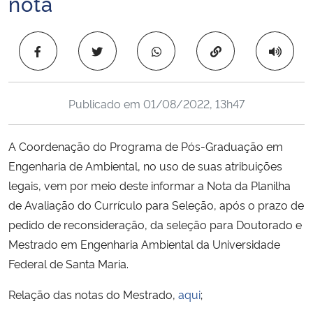
nota
Ministério da Cidadania
Copiar para área 
Ministério da Saúde
Ministério de Minas e Energia
Publicado em
01/08/2022, 13h47
Ministério da Ciência, Tecnologia, Inovações e Comunicações
A Coordenação do Programa de Pós-Graduação em
Ministério do Meio Ambiente
Engenharia de Ambiental, no uso de suas atribuições
legais, vem por meio deste informar a Nota da Planilha
Ministério do Turismo
de Avaliação do Currículo para Seleção, após o prazo de
pedido de reconsideração, da seleção para Doutorado e
Ministério do Desenvolvimento Regional
Mestrado em Engenharia Ambiental da Universidade
Federal de Santa Maria.
Controladoria-Geral da União
Relação das notas do Mestrado,
aqui
;
Ministério da Mulher, da Família e dos Direitos Humanos