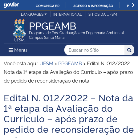
COMUNICA BR
ACESSO À INFORMAÇÃO
PARTI
Casa Civil
LANGUAGES
INTERNATIONAL
SÍTIOS DA UFSM
IR
PPGEAMB
PARA
Ministério da Justiça e Segurança Pública
O
Programa de Pós-Graduação em Engenharia Ambiental –
Campus Santa Maria
CONTEÚDO
Ministério da Defesa
Buscar no no Sítio
Busca
Busca:
Menu Principal do Sítio
Menu
Busc
Ministério das Relações Exteriores
Você está aqui:
UFSM
>
PPGEAMB
>
Edital N. 012/2022 –
Nota da 1ª etapa da Avaliação do Currículo – após prazo
Ministério da Economia
de pedido de reconsideração de nota
Edital N. 012/2022 – Nota da
Ministério da Infraestrutura
Início do conteúdo
1ª etapa da Avaliação do
Ministério da Agricultura, Pecuária e Abastecimento
Currículo – após prazo de
pedido de reconsideração de
Ministério da Educação