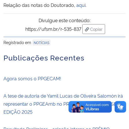
Relação das notas do Doutorado,
aqui
.
Secretaria-Geral
Divulgue este conteúdo:
https://ufsm.br/r-535-837
Secretaria de Governo
Copiar
para área de trans
Registrado em
NOTÍCIAS
Gabinete de Segurança Institucional
Publicações Recentes
Advocacia-Geral da União
Banco Central do Brasil
Agora somos o PPGECAM!
Planalto
A tese de autoria de Yamil Lucas de Oliveira Salomón irá
representar o PPGEAmb no PRÊMIO CAPES DE TESE –
EDIÇÃO 2025
Resultado Preliminar – seleção interna ao PRÊMIO