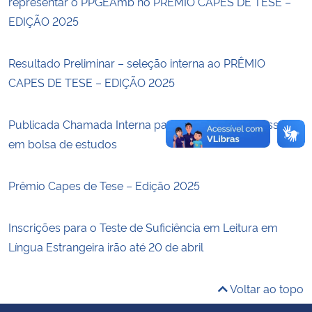
representar o PPGEAmb no PRÊMIO CAPES DE TESE –
EDIÇÃO 2025
Secretaria-Geral
Resultado Preliminar – seleção interna ao PRÊMIO
Secretaria de Governo
CAPES DE TESE – EDIÇÃO 2025
Gabinete de Segurança Institucional
Publicada Chamada Interna para registro de interesse
em bolsa de estudos
Advocacia-Geral da União
Banco Central do Brasil
Prêmio Capes de Tese – Edição 2025
Planalto
Inscrições para o Teste de Suficiência em Leitura em
Língua Estrangeira irão até 20 de abril
Voltar ao topo