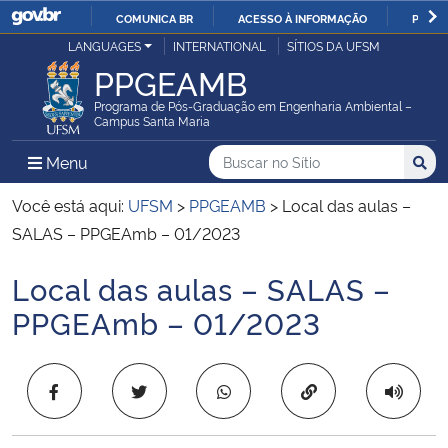
COMUNICA BR
ACESSO À INFORMAÇÃO
PARTI
Casa Civil
LANGUAGES
INTERNATIONAL
SÍTIOS DA UFSM
IR
PPGEAMB
PARA
Ministério da Justiça e Segurança Pública
O
Programa de Pós-Graduação em Engenharia Ambiental –
Campus Santa Maria
CONTEÚDO
Ministério da Defesa
Buscar no no Sítio
Busca
Busca:
Menu Principal do Sítio
Menu
Busc
Ministério das Relações Exteriores
Você está aqui:
UFSM
>
PPGEAMB
>
Local das aulas –
SALAS – PPGEAmb – 01/2023
Ministério da Economia
Local das aulas – SALAS –
Início do conteúdo
Ministério da Infraestrutura
PPGEAmb – 01/2023
Ministério da Agricultura, Pecuária e Abastecimento
Copiar para área 
Ministério da Educação