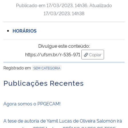
Publicado em
17/03/2023, 14h36
. Atualizado
Ministério da Cidadania
17/03/2023, 14h38
Ministério da Saúde
HORÁRIOS
Ministério de Minas e Energia
Divulgue este conteúdo:
Ministério da Ciência, Tecnologia, Inovações e Comunicações
https://ufsm.br/r-535-971
Copiar
para área de trans
Ministério do Meio Ambiente
Registrado em
SEM CATEGORIA
Publicações Recentes
Ministério do Turismo
Ministério do Desenvolvimento Regional
Agora somos o PPGECAM!
Controladoria-Geral da União
A tese de autoria de Yamil Lucas de Oliveira Salomón irá
Ministério da Mulher, da Família e dos Direitos Humanos