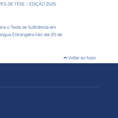
ES DE TESE – EDIÇÃO 2025
ara o Teste de Suficiência em
íngua Estrangeira irão até 20 de
Voltar ao topo