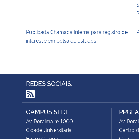
S
P
Publicada Chamada Interna para registro de
P
interesse em bolsa de estudos
REDES SOCIAIS:
RSS
CAMPUS SEDE
PPGE
Av. Roraima nº 1000
Av. Rora
Cidade Universitária
Centro d
Bairro Camobi
Cidade U