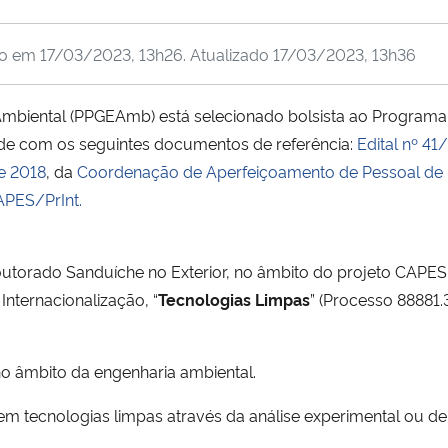
do em
17/03/2023, 13h26
. Atualizado
17/03/2023, 13h36
iental (PPGEAmb) está selecionado bolsista ao Programa CA
de com os seguintes documentos de referência:
Edital nº 4
e 2018
, da
Coordenação de Aperfeiçoamento de Pessoal de N
APES/PrInt.
Doutorado Sanduíche no Exterior, no âmbito do projeto CAPE
Internacionalização, “
Tecnologias Limpas
” (Processo 8888
no âmbito da engenharia ambiental.
s em tecnologias limpas através da análise experimental ou 