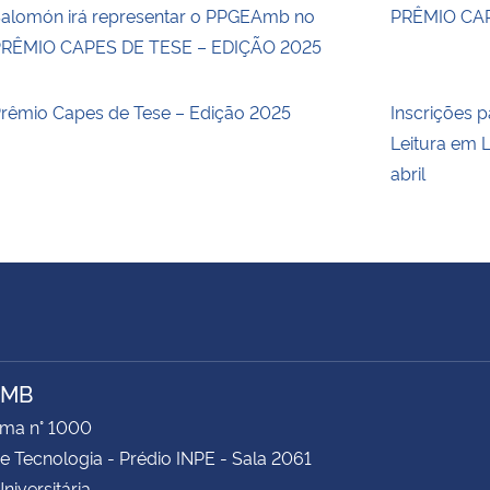
alomón irá representar o PPGEAmb no
PRÊMIO CAP
RÊMIO CAPES DE TESE – EDIÇÃO 2025
rêmio Capes de Tese – Edição 2025
Inscrições p
Leitura em L
abril
AMB
ima n° 1000
e Tecnologia - Prédio INPE - Sala 2061
niversitária