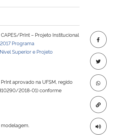
PES/PrInt – Projeto Institucional
1/2017 Programa
ível Superior e Projeto
S PrInt aprovado na UFSM, regido
1.310290/2018-01) conforme
Copiar para áre
de modelagem.