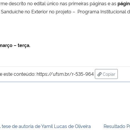
e descrito no edital único nas primeiras páginas e as
págin
uíche no Exterior no projeto – Programa Institucional de 
março – terça.
e este conteúdo:
https://ufsm.br/r-535-964
Copiar
para área de
 tese de autoria de Yamil Lucas de Oliveira
Resultado Pr