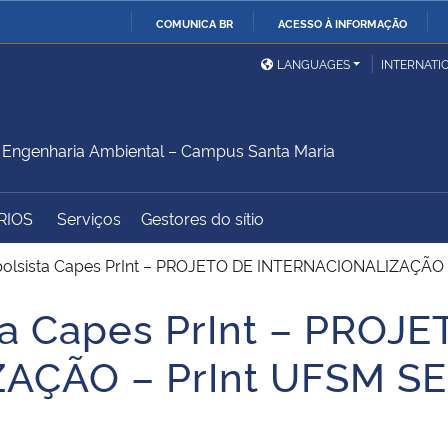
COMUNICA BR
ACESSO À INFORMAÇÃO
Ministério da Defesa
Ministério das Relações
Mini
IR
LANGUAGES
INTERNATI
Exteriores
PARA
O
Ministério da Cidadania
Ministério da Saúde
Mini
CONTEÚDO
Engenharia Ambiental – Campus Santa Maria
RIOS
Serviços
Gestores do sítio
Ministério do
Controladoria-Geral da
Mini
Desenvolvimento Regional
União
Famí
bolsista Capes PrInt – PROJETO DE INTERNACIONALIZAÇÃ
Hum
ta Capes PrInt – PROJ
Advocacia-Geral da União
Banco Central do Brasil
Plan
AÇÃO – PrInt UFSM S