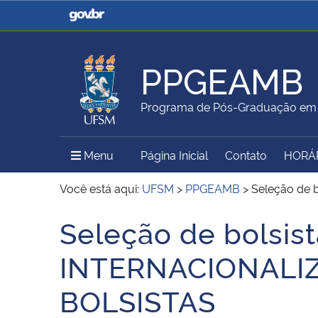
Casa Civil
Ministério da Justiça e
Segurança Pública
PPGEAMB
Ministério da Agricultura,
Ministério da Educação
Programa de Pós-Graduação em 
Pecuária e Abastecimento
Menu Principal do Sítio
Menu
Página Inicial
Contato
HORÁ
Ministério do Meio Ambiente
Ministério do Turismo
Você está aqui:
UFSM
>
PPGEAMB
>
Seleção de 
Seleção de bolsis
Início do conteúdo
Secretaria de Governo
Gabinete de Segurança
INTERNACIONALIZ
Institucional
BOLSISTAS