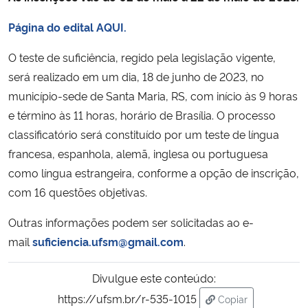
Página do edital AQUI.
Secretaria-Geral
O teste de suficiência, regido pela legislação vigente,
Secretaria de Governo
será realizado em um dia, 18 de junho de 2023, no
município-sede de Santa Maria, RS, com início às 9 horas
Gabinete de Segurança Institucional
e término às 11 horas, horário de Brasília. O processo
classificatório será constituído por um teste de língua
Advocacia-Geral da União
francesa, espanhola, alemã, inglesa ou portuguesa
como língua estrangeira, conforme a opção de inscrição,
Banco Central do Brasil
com 16 questões objetivas.
Planalto
Outras informações podem ser solicitadas ao e-
mail
suficiencia.ufsm@gmail.com
.
Divulgue este conteúdo:
https://ufsm.br/r-535-1015
Copiar