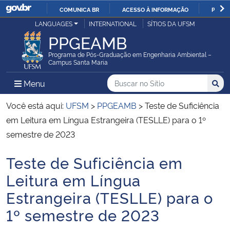
COMUNICA BR
ACESSO À INFORMAÇÃO
PARTI
Casa Civil
LANGUAGES
INTERNATIONAL
SÍTIOS DA UFSM
IR
PPGEAMB
PARA
Ministério da Justiça e Segurança Pública
O
Programa de Pós-Graduação em Engenharia Ambiental –
Campus Santa Maria
CONTEÚDO
Ministério da Defesa
Buscar no no Sítio
Busca
Busca:
Menu Principal do Sítio
Menu
Busc
Ministério das Relações Exteriores
Você está aqui:
UFSM
>
PPGEAMB
>
Teste de Suficiência
em Leitura em Língua Estrangeira (TESLLE) para o 1º
Ministério da Economia
semestre de 2023
Teste de Suficiência em
Ministério da Infraestrutura
Início do conteúdo
Leitura em Língua
Ministério da Agricultura, Pecuária e Abastecimento
Estrangeira (TESLLE) para o
1º semestre de 2023
Ministério da Educação