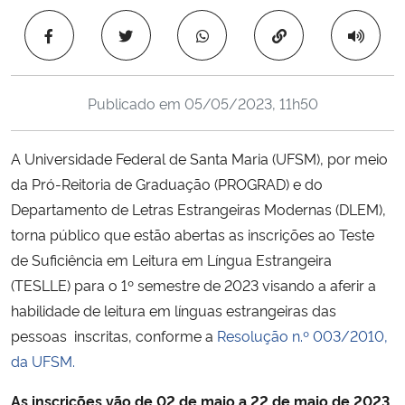
Ministério da Cidadania
Copiar para área 
Ministério da Saúde
Publicado em
05/05/2023, 11h50
Ministério de Minas e Energia
A Universidade Federal de Santa Maria (UFSM), por meio
Ministério da Ciência, Tecnologia, Inovações e Comunicações
da Pró-Reitoria de Graduação (PROGRAD) e do
Departamento de Letras Estrangeiras Modernas (DLEM),
Ministério do Meio Ambiente
torna público que estão abertas as inscrições ao Teste
Ministério do Turismo
de Suficiência em Leitura em Língua Estrangeira
(TESLLE) para o 1º semestre de 2023 visando a aferir a
Ministério do Desenvolvimento Regional
habilidade de leitura em línguas estrangeiras das
pessoas inscritas, conforme a
Resolução n.º 003/2010,
Controladoria-Geral da União
da UFSM.
As inscrições vão de 02 de maio a 22 de maio de 2023.
Ministério da Mulher, da Família e dos Direitos Humanos