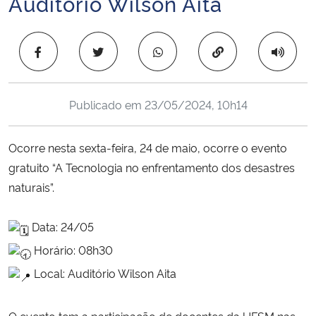
Auditório Wilson Aita
Ministério da Cidadania
Copiar para área 
Ministério da Saúde
Ministério de Minas e Energia
Publicado em
23/05/2024, 10h14
Ministério da Ciência, Tecnologia, Inovações e Comunicações
Ocorre nesta sexta-feira, 24 de maio, ocorre o evento
Ministério do Meio Ambiente
gratuito “A Tecnologia no enfrentamento dos desastres
naturais”.
Ministério do Turismo
Data: 24/05
Ministério do Desenvolvimento Regional
Horário: 08h30
Local: Auditório Wilson Aita
Controladoria-Geral da União
Ministério da Mulher, da Família e dos Direitos Humanos
O evento tem a participação de docentes da UFSM nas