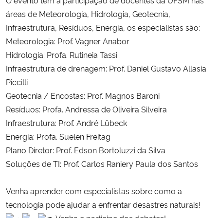
áreas de Meteorologia, Hidrologia, Geotecnia,
Secretaria-Geral
Infraestrutura, Resíduos, Energia, os especialistas são:
Meteorologia: Prof. Vagner Anabor
Secretaria de Governo
Hidrologia: Profa. Rutineia Tassi
Infraestrutura de drenagem: Prof. Daniel Gustavo Allasia
Gabinete de Segurança Institucional
Piccilli
Geotecnia / Encostas: Prof. Magnos Baroni
Advocacia-Geral da União
Resíduos: Profa. Andressa de Oliveira Silveira
Infraestrutura: Prof. André Lübeck
Banco Central do Brasil
Energia: Profa. Suelen Freitag
Plano Diretor: Prof. Edson Bortoluzzi da Silva
Planalto
Soluções de TI: Prof. Carlos Raniery Paula dos Santos
Venha aprender com especialistas sobre como a
tecnologia pode ajudar a enfrentar desastres naturais!
Venha e participe dos debates!