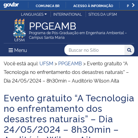
COMUNICA BR
ACESSO À INFORMAÇÃO
PARTI
Casa Civil
LANGUAGES
INTERNATIONAL
SÍTIOS DA UFSM
IR
PPGEAMB
PARA
Ministério da Justiça e Segurança Pública
O
Programa de Pós-Graduação em Engenharia Ambiental –
Campus Santa Maria
CONTEÚDO
Ministério da Defesa
Buscar no no Sítio
Busca
Busca:
Menu Principal do Sítio
Menu
Busc
Ministério das Relações Exteriores
Você está aqui:
UFSM
>
PPGEAMB
>
Evento gratuito “A
Tecnologia no enfrentamento dos desastres naturais” –
Ministério da Economia
Dia 24/05/2024 – 8h30min – Auditório Wilson Aita
Evento gratuito “A Tecnologia
Ministério da Infraestrutura
Início do conteúdo
no enfrentamento dos
Ministério da Agricultura, Pecuária e Abastecimento
desastres naturais” – Dia
24/05/2024 – 8h30min –
Ministério da Educação