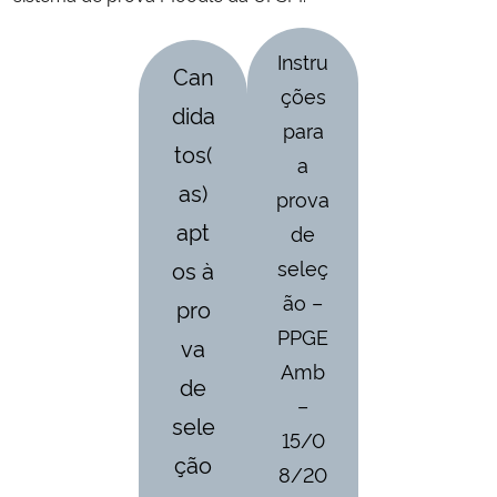
Secretaria-Geral
Instru
Can
ções
dida
Secretaria de Governo
para
tos(
a
Gabinete de Segurança Institucional
as)
prova
apt
Advocacia-Geral da União
de
seleç
os à
Banco Central do Brasil
ão –
pro
PPGE
va
Planalto
Amb
de
–
sele
15/0
ção
8/20