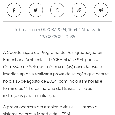
Ministério da Cidadania
Copiar para área 
Ministério da Saúde
Publicado em
09/08/2024, 16h42
. Atualizado
Ministério de Minas e Energia
12/08/2024, 9h35
Ministério da Ciência, Tecnologia, Inovações e Comunicações
A Coordenação do Programa de Pós-graduação em
Engenharia Ambiental – PPGEAmb/UFSM, por sua
Ministério do Meio Ambiente
Comissão de Seleção, informa os(as) candidatos(as)
Ministério do Turismo
inscritos aptos a realizar a prova de seleção que ocorre
no dia 15 de agosto de 2024, com início às 9 horas e
Ministério do Desenvolvimento Regional
término às 11 horas, horário de Brasília-DF, e as
instruções para a realização.
Controladoria-Geral da União
A prova ocorrerá em ambiente virtual utilizando o
sistema de prova Moodle da UFSM.
Ministério da Mulher, da Família e dos Direitos Humanos