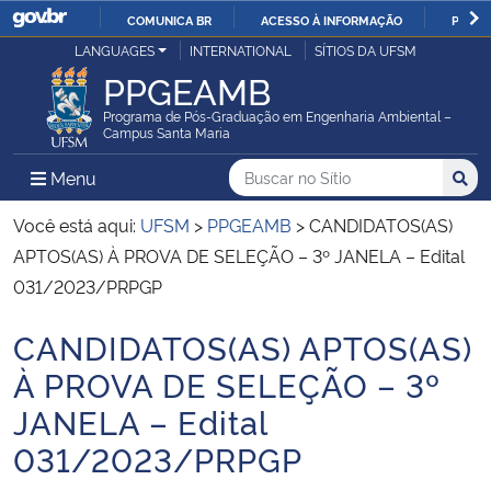
COMUNICA BR
ACESSO À INFORMAÇÃO
PARTI
Casa Civil
LANGUAGES
INTERNATIONAL
SÍTIOS DA UFSM
IR
PPGEAMB
PARA
Ministério da Justiça e Segurança Pública
O
Programa de Pós-Graduação em Engenharia Ambiental –
Campus Santa Maria
CONTEÚDO
Ministério da Defesa
Buscar no no Sítio
Busca
Busca:
Menu Principal do Sítio
Menu
Busc
Ministério das Relações Exteriores
Você está aqui:
UFSM
>
PPGEAMB
>
CANDIDATOS(AS)
APTOS(AS) À PROVA DE SELEÇÃO – 3º JANELA – Edital
Ministério da Economia
031/2023/PRPGP
CANDIDATOS(AS) APTOS(AS)
Ministério da Infraestrutura
Início do conteúdo
À PROVA DE SELEÇÃO – 3º
Ministério da Agricultura, Pecuária e Abastecimento
JANELA – Edital
031/2023/PRPGP
Ministério da Educação