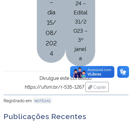
–
24 –
dia
Edital
31/2
15/
023 –
08/
3º
202
janel
4
a
Divulgue este conteúdo:
https://ufsm.br/r-535-1267
Copiar
para área de tran
Registrado em
NOTÍCIAS
Publicações Recentes