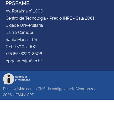
PPGEAMB
Av. Roraima n° 1000
Centro de Tecnologia - Prédio INPE - Sala 2061
Cidade Universitária
Bairro Camobi
Santa Maria – RS
CEP: 97105-900
+55 (55) 3220-8606
ppgeamb@ufsm.br
Acesso à
Informação
Desenvolvido com o CMS de código aberto
Wordpress
2026
UFSM
/
CPD