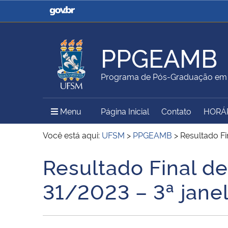
Casa Civil
Ministério da Justiça e
Segurança Pública
PPGEAMB
Ministério da Agricultura,
Ministério da Educação
Programa de Pós-Graduação em 
Pecuária e Abastecimento
Menu Principal do Sítio
Menu
Página Inicial
Contato
HORÁ
Ministério do Meio Ambiente
Ministério do Turismo
Você está aqui:
UFSM
>
PPGEAMB
>
Resultado Fi
Resultado Final d
Início do conteúdo
Secretaria de Governo
Gabinete de Segurança
31/2023 – 3ª jane
Institucional