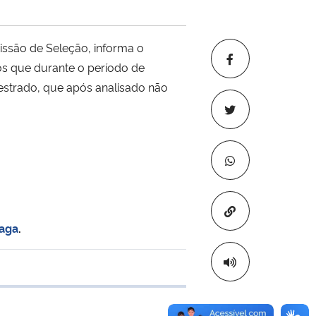
são de Seleção, informa o
os que durante o período de
strado, que após analisado não
Copiar para áre
vaga
.
e transferência