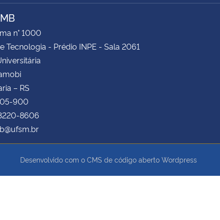
AMB
ima n° 1000
e Tecnologia - Prédio INPE - Sala 2061
niversitária
Camobi
ria – RS
105-900
 3220-8606
b@ufsm.br
Desenvolvido com o CMS de código aberto
Wordpress