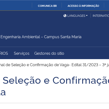
COMUNICA BR
ACESSO À INFORMAÇÃO
Ministério da Defesa
Ministério das Relações
Mini
IR
LANGUAGES
INTERNATI
Exteriores
PARA
O
Ministério da Cidadania
Ministério da Saúde
Mini
CONTEÚDO
Engenharia Ambiental – Campus Santa Maria
RIOS
Serviços
Gestores do sítio
Ministério do
Controladoria-Geral da
Mini
Desenvolvimento Regional
União
Famí
nal de Seleção e Confirmação de Vaga- Edital 31/2023 – 3ª j
Hum
e Seleção e Confirmaçã
Advocacia-Geral da União
Banco Central do Brasil
Plan
la