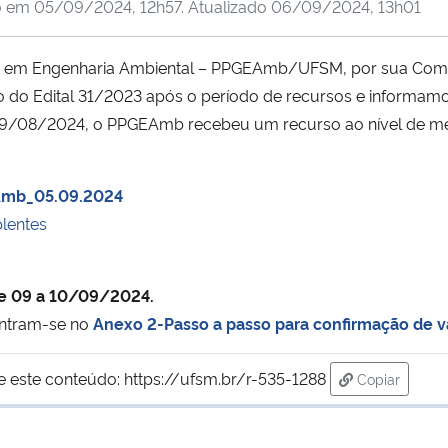
o em
05/09/2024, 12h57
. Atualizado
06/09/2024, 13h01
em Engenharia Ambiental – PPGEAmb/UFSM, por sua Comis
 do Edital 31/2023 após o período de recursos e informam
 29/08/2024, o PPGEAmb recebeu um recurso ao nível de me
GEAmb_05.09.2024
uplentes
e de 09 a 10/09/2024.
ontram-se no
Anexo 2-Passo a passo para confirmação de 
e este conteúdo:
https://ufsm.br/r-535-1288
Copiar
para área d