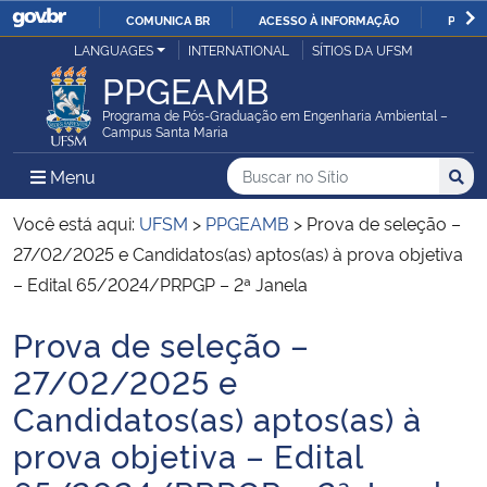
COMUNICA BR
ACESSO À INFORMAÇÃO
PARTI
Casa Civil
LANGUAGES
INTERNATIONAL
SÍTIOS DA UFSM
IR
PPGEAMB
PARA
Ministério da Justiça e Segurança Pública
O
Programa de Pós-Graduação em Engenharia Ambiental –
Campus Santa Maria
CONTEÚDO
Ministério da Defesa
Buscar no no Sítio
Busca
Busca:
Menu Principal do Sítio
Menu
Busc
Ministério das Relações Exteriores
Você está aqui:
UFSM
>
PPGEAMB
>
Prova de seleção –
27/02/2025 e Candidatos(as) aptos(as) à prova objetiva
Ministério da Economia
– Edital 65/2024/PRPGP – 2ª Janela
Prova de seleção –
Ministério da Infraestrutura
Início do conteúdo
27/02/2025 e
Ministério da Agricultura, Pecuária e Abastecimento
Candidatos(as) aptos(as) à
prova objetiva – Edital
Ministério da Educação