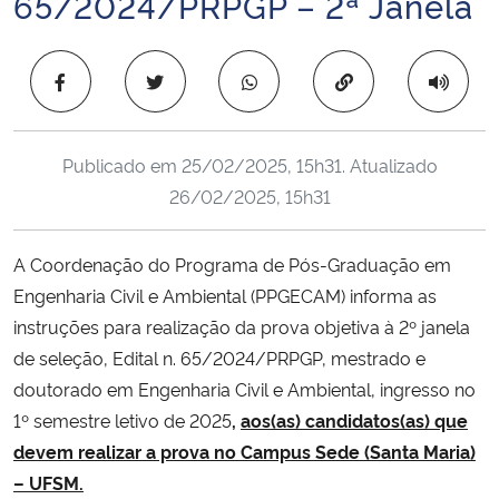
65/2024/PRPGP – 2ª Janela
Ministério da Cidadania
Copiar para área 
Ministério da Saúde
Ministério de Minas e Energia
Publicado em
25/02/2025, 15h31
. Atualizado
26/02/2025, 15h31
Ministério da Ciência, Tecnologia, Inovações e Comunicações
Ministério do Meio Ambiente
A Coordenação do Programa de Pós-Graduação em
Engenharia Civil e Ambiental (PPGECAM) informa as
Ministério do Turismo
instruções para realização da prova objetiva à 2º janela
de seleção, Edital n. 65/2024/PRPGP, mestrado e
Ministério do Desenvolvimento Regional
doutorado em Engenharia Civil e Ambiental, ingresso no
1º semestre letivo de 2025
,
aos(as) candidatos(as) que
Controladoria-Geral da União
devem realizar a prova no Campus Sede (Santa Maria)
– UFSM.
Ministério da Mulher, da Família e dos Direitos Humanos