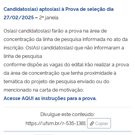
Candidatos(as) aptos(as) à Prova de seleção dia
Secretaria-Geral
27/02/2025
–
2ª janela
Os(as) candidatos(as) farão a prova na área de
Secretaria de Governo
concentração da linha de pesquisa informada no ato da
Gabinete de Segurança Institucional
inscrição. Os(As) candidatos(as) que não informaram a
linha de pesquisa
Advocacia-Geral da União
conforme dispõe as vagas do edital irão realizar a prova
da área de concentração que tenha proximidade à
Banco Central do Brasil
temática do projeto de pesquisa enviado ou do
mencionado na carta de motivação.
Planalto
Acesse AQUI as instruções para a prova.
Divulgue este conteúdo:
https://ufsm.br/r-535-1381
Copiar
para área de trans